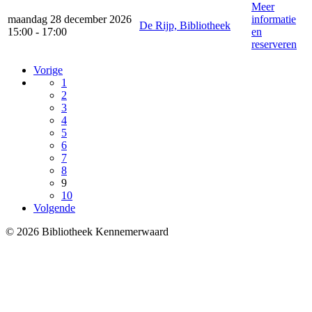
Meer
maandag 28 december 2026
informatie
De Rijp, Bibliotheek
15:00 - 17:00
en
reserveren
Vorige
1
2
3
4
5
6
7
8
9
10
Volgende
© 2026 Bibliotheek Kennemerwaard