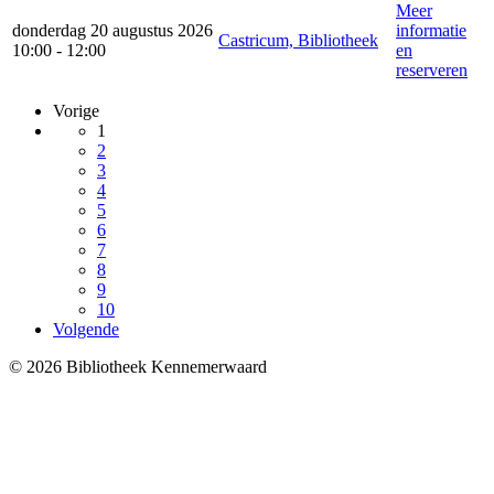
Meer
donderdag 20 augustus 2026
informatie
Castricum, Bibliotheek
10:00 - 12:00
en
reserveren
Vorige
1
2
3
4
5
6
7
8
9
10
Volgende
© 2026 Bibliotheek Kennemerwaard