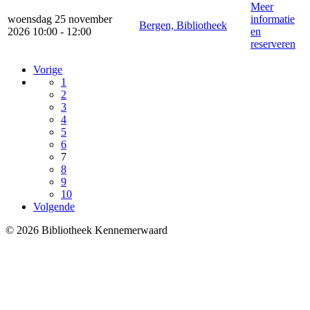
Meer
woensdag 25 november
informatie
Bergen, Bibliotheek
2026 10:00 - 12:00
en
reserveren
Vorige
1
2
3
4
5
6
7
8
9
10
Volgende
© 2026 Bibliotheek Kennemerwaard