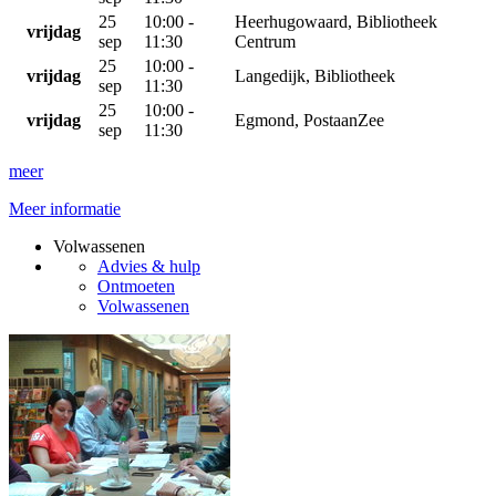
25
10:00 -
Heerhugowaard, Bibliotheek
vrijdag
sep
11:30
Centrum
25
10:00 -
vrijdag
Langedijk, Bibliotheek
sep
11:30
25
10:00 -
vrijdag
Egmond, PostaanZee
sep
11:30
meer
Meer informatie
Volwassenen
Advies & hulp
Ontmoeten
Volwassenen