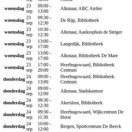
23
09:00 -
woensdag
Alkmaar, ABC Atelier
sep
13:00
23
09:30 -
woensdag
De Rijp, Bibliotheek
sep
12:30
23
10:30 -
woensdag
Alkmaar, Aanloophuis de Steiger
sep
12:30
23
13:00 -
woensdag
Langedijk, Bibliotheek
sep
17:00
23
13:00 -
woensdag
Alkmaar, Bibliotheek De Mare
sep
17:00
23
17:00 -
Heerhugowaard, Bibliotheek
woensdag
sep
20:00
Centrum
24
09:00 -
Heerhugowaard, Bibliotheek
donderdag
sep
13:00
Centrum
24
09:00 -
donderdag
Alkmaar, Stadskantoor
sep
12:00
24
09:30 -
donderdag
Akersloot, Bibliotheek
sep
12:30
24
09:30 -
Heerhugowaard, Wijkcentrum De
donderdag
sep
11:30
Horst
24
10:00 -
donderdag
Bergen, Sportcentrum De Beeck
sep
12:00