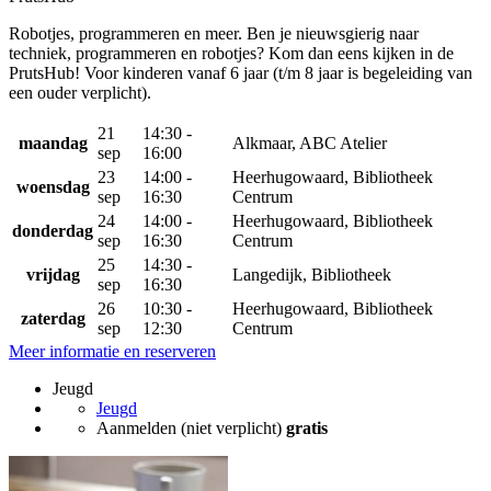
Robotjes, programmeren en meer. Ben je nieuwsgierig naar
techniek, programmeren en robotjes? Kom dan eens kijken in de
PrutsHub! Voor kinderen vanaf 6 jaar (t/m 8 jaar is begeleiding van
een ouder verplicht).
21
14:30 -
maandag
Alkmaar, ABC Atelier
sep
16:00
23
14:00 -
Heerhugowaard, Bibliotheek
woensdag
sep
16:30
Centrum
24
14:00 -
Heerhugowaard, Bibliotheek
donderdag
sep
16:30
Centrum
25
14:30 -
vrijdag
Langedijk, Bibliotheek
sep
16:30
26
10:30 -
Heerhugowaard, Bibliotheek
zaterdag
sep
12:30
Centrum
Meer informatie en reserveren
Jeugd
Jeugd
Aanmelden (niet verplicht)
gratis