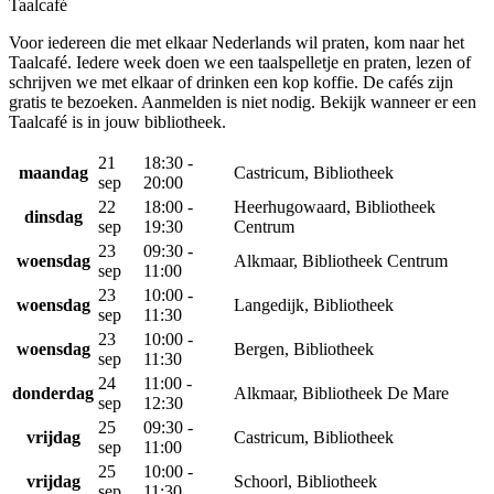
Taalcafé
Voor iedereen die met elkaar Nederlands wil praten, kom naar het
Taalcafé. Iedere week doen we een taalspelletje en praten, lezen of
schrijven we met elkaar of drinken een kop koffie. De cafés zijn
gratis te bezoeken. Aanmelden is niet nodig. Bekijk wanneer er een
Taalcafé is in jouw bibliotheek.
21
18:30 -
maandag
Castricum, Bibliotheek
sep
20:00
22
18:00 -
Heerhugowaard, Bibliotheek
dinsdag
sep
19:30
Centrum
23
09:30 -
woensdag
Alkmaar, Bibliotheek Centrum
sep
11:00
23
10:00 -
woensdag
Langedijk, Bibliotheek
sep
11:30
23
10:00 -
woensdag
Bergen, Bibliotheek
sep
11:30
24
11:00 -
donderdag
Alkmaar, Bibliotheek De Mare
sep
12:30
25
09:30 -
vrijdag
Castricum, Bibliotheek
sep
11:00
25
10:00 -
vrijdag
Schoorl, Bibliotheek
sep
11:30