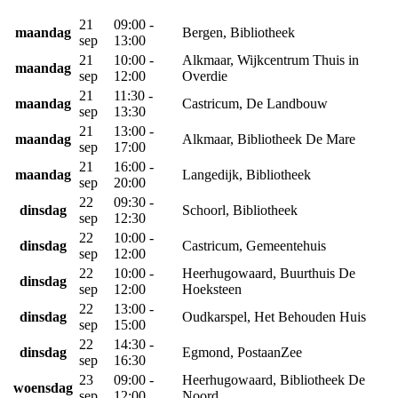
21
09:00 -
maandag
Bergen, Bibliotheek
sep
13:00
21
10:00 -
Alkmaar, Wijkcentrum Thuis in
maandag
sep
12:00
Overdie
21
11:30 -
maandag
Castricum, De Landbouw
sep
13:30
21
13:00 -
maandag
Alkmaar, Bibliotheek De Mare
sep
17:00
21
16:00 -
maandag
Langedijk, Bibliotheek
sep
20:00
22
09:30 -
dinsdag
Schoorl, Bibliotheek
sep
12:30
22
10:00 -
dinsdag
Castricum, Gemeentehuis
sep
12:00
22
10:00 -
Heerhugowaard, Buurthuis De
dinsdag
sep
12:00
Hoeksteen
22
13:00 -
dinsdag
Oudkarspel, Het Behouden Huis
sep
15:00
22
14:30 -
dinsdag
Egmond, PostaanZee
sep
16:30
23
09:00 -
Heerhugowaard, Bibliotheek De
woensdag
sep
12:00
Noord