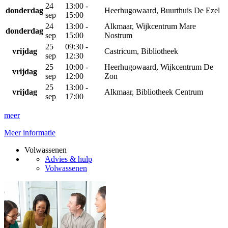
24
13:00 -
donderdag
Heerhugowaard, Buurthuis De Ezel
sep
15:00
24
13:00 -
Alkmaar, Wijkcentrum Mare
donderdag
sep
15:00
Nostrum
25
09:30 -
vrijdag
Castricum, Bibliotheek
sep
12:30
25
10:00 -
Heerhugowaard, Wijkcentrum De
vrijdag
sep
12:00
Zon
25
13:00 -
vrijdag
Alkmaar, Bibliotheek Centrum
sep
17:00
meer
Meer informatie
Volwassenen
Advies & hulp
Volwassenen