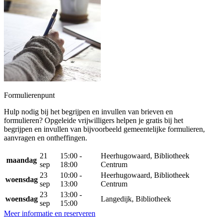
Formulierenpunt
Hulp nodig bij het begrijpen en invullen van brieven en
formulieren? Opgeleide vrijwilligers helpen je gratis bij het
begrijpen en invullen van bijvoorbeeld gemeentelijke formulieren,
aanvragen en ontheffingen.
21
15:00 -
Heerhugowaard, Bibliotheek
maandag
sep
18:00
Centrum
23
10:00 -
Heerhugowaard, Bibliotheek
woensdag
sep
13:00
Centrum
23
13:00 -
woensdag
Langedijk, Bibliotheek
sep
15:00
Meer informatie en reserveren