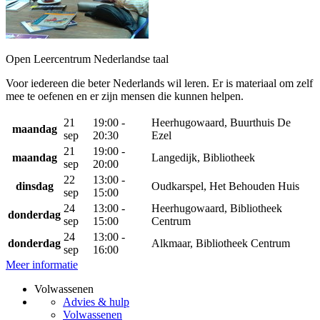
Open Leercentrum Nederlandse taal
Voor iedereen die beter Nederlands wil leren. Er is materiaal om zelf
mee te oefenen en er zijn mensen die kunnen helpen.
21
19:00 -
Heerhugowaard, Buurthuis De
maandag
sep
20:30
Ezel
21
19:00 -
maandag
Langedijk, Bibliotheek
sep
20:00
22
13:00 -
dinsdag
Oudkarspel, Het Behouden Huis
sep
15:00
24
13:00 -
Heerhugowaard, Bibliotheek
donderdag
sep
15:00
Centrum
24
13:00 -
donderdag
Alkmaar, Bibliotheek Centrum
sep
16:00
Meer informatie
Volwassenen
Advies & hulp
Volwassenen