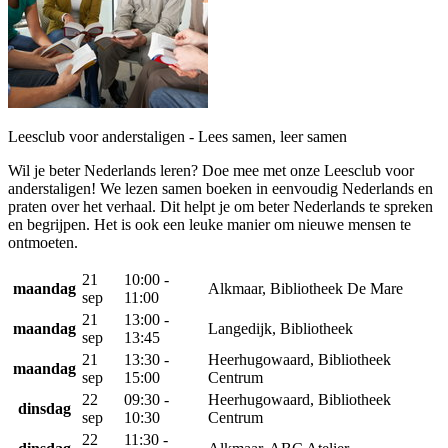
Leesclub voor anderstaligen - Lees samen, leer samen
Wil je beter Nederlands leren? Doe mee met onze Leesclub voor
anderstaligen! We lezen samen boeken in eenvoudig Nederlands en
praten over het verhaal. Dit helpt je om beter Nederlands te spreken
en begrijpen. Het is ook een leuke manier om nieuwe mensen te
ontmoeten.
21
10:00 -
maandag
Alkmaar, Bibliotheek De Mare
sep
11:00
21
13:00 -
maandag
Langedijk, Bibliotheek
sep
13:45
21
13:30 -
Heerhugowaard, Bibliotheek
maandag
sep
15:00
Centrum
22
09:30 -
Heerhugowaard, Bibliotheek
dinsdag
sep
10:30
Centrum
22
11:30 -