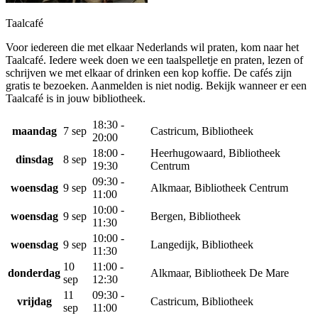
Taalcafé
Voor iedereen die met elkaar Nederlands wil praten, kom naar het
Taalcafé. Iedere week doen we een taalspelletje en praten, lezen of
schrijven we met elkaar of drinken een kop koffie. De cafés zijn
gratis te bezoeken. Aanmelden is niet nodig. Bekijk wanneer er een
Taalcafé is in jouw bibliotheek.
18:30 -
maandag
7 sep
Castricum, Bibliotheek
20:00
18:00 -
Heerhugowaard, Bibliotheek
dinsdag
8 sep
19:30
Centrum
09:30 -
woensdag
9 sep
Alkmaar, Bibliotheek Centrum
11:00
10:00 -
woensdag
9 sep
Bergen, Bibliotheek
11:30
10:00 -
woensdag
9 sep
Langedijk, Bibliotheek
11:30
10
11:00 -
donderdag
Alkmaar, Bibliotheek De Mare
sep
12:30
11
09:30 -
vrijdag
Castricum, Bibliotheek
sep
11:00