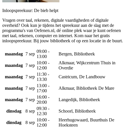
Inloopspreekuur: De bieb helpt
Vragen over taal, rekenen, digitale vaardigheden of digitale
overheid? Ook kun je tijdens het spreekuur aan de slag met de
programma's van Oefenen.nl, dé online plek waar je kunt oefenen
met taal, rekenen, computer en internet. Kom naar het gratis
inloopspreekuur. Bij jouw bibliotheek of op een locatie in de buurt.
09:00 -
maandag
7 sep
Bergen, Bibliotheek
13:00
10:00 -
Alkmaar, Wijkcentrum Thuis in
maandag
7 sep
12:00
Overdie
11:30 -
maandag
7 sep
Castricum, De Landbouw
13:30
13:00 -
maandag
7 sep
Alkmaar, Bibliotheek De Mare
17:00
16:00 -
maandag
7 sep
Langedijk, Bibliotheek
20:00
09:30 -
dinsdag
8 sep
Schoorl, Bibliotheek
12:30
10:00 -
Heerhugowaard, Buurthuis De
dinsdag
8 sep
12:00
Hoeksteen