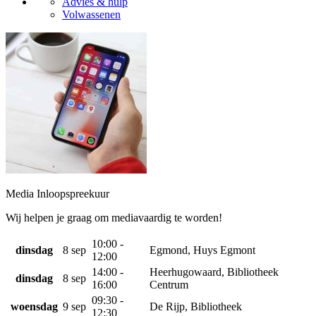
Advies & hulp
Volwassenen
Media Inloopspreekuur
Wij helpen je graag om mediavaardig te worden!
10:00 -
dinsdag
8 sep
Egmond, Huys Egmont
12:00
14:00 -
Heerhugowaard, Bibliotheek
dinsdag
8 sep
16:00
Centrum
09:30 -
woensdag
9 sep
De Rijp, Bibliotheek
12:30