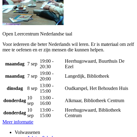
Open Leercentrum Nederlandse taal
Voor iedereen die beter Nederlands wil leren. Er is materiaal om zelf
mee te oefenen en er zijn mensen die kunnen helpen.
19:00 -
Heerhugowaard, Buurthuis De
maandag
7 sep
20:30
Ezel
19:00 -
maandag
7 sep
Langedijk, Bibliotheek
20:00
13:00 -
dinsdag
8 sep
Oudkarspel, Het Behouden Huis
15:00
10
13:00 -
donderdag
Alkmaar, Bibliotheek Centrum
sep
16:00
10
13:00 -
Heerhugowaard, Bibliotheek
donderdag
sep
15:00
Centrum
Meer informatie
Volwassenen