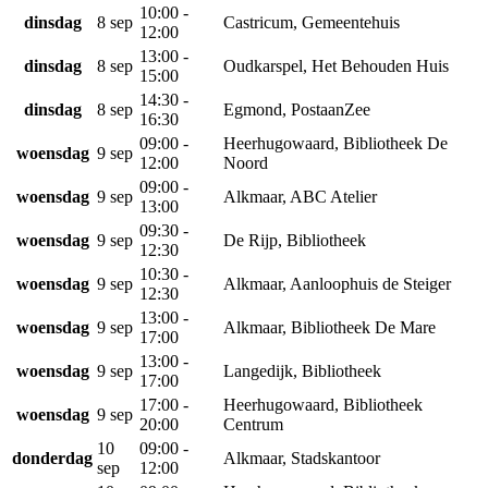
10:00 -
dinsdag
8 sep
Castricum, Gemeentehuis
12:00
13:00 -
dinsdag
8 sep
Oudkarspel, Het Behouden Huis
15:00
14:30 -
dinsdag
8 sep
Egmond, PostaanZee
16:30
09:00 -
Heerhugowaard, Bibliotheek De
woensdag
9 sep
12:00
Noord
09:00 -
woensdag
9 sep
Alkmaar, ABC Atelier
13:00
09:30 -
woensdag
9 sep
De Rijp, Bibliotheek
12:30
10:30 -
woensdag
9 sep
Alkmaar, Aanloophuis de Steiger
12:30
13:00 -
woensdag
9 sep
Alkmaar, Bibliotheek De Mare
17:00
13:00 -
woensdag
9 sep
Langedijk, Bibliotheek
17:00
17:00 -
Heerhugowaard, Bibliotheek
woensdag
9 sep
20:00
Centrum
10
09:00 -
donderdag
Alkmaar, Stadskantoor
sep
12:00