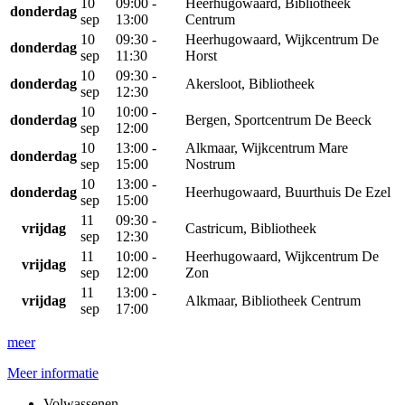
10
09:00 -
Heerhugowaard, Bibliotheek
donderdag
sep
13:00
Centrum
10
09:30 -
Heerhugowaard, Wijkcentrum De
donderdag
sep
11:30
Horst
10
09:30 -
donderdag
Akersloot, Bibliotheek
sep
12:30
10
10:00 -
donderdag
Bergen, Sportcentrum De Beeck
sep
12:00
10
13:00 -
Alkmaar, Wijkcentrum Mare
donderdag
sep
15:00
Nostrum
10
13:00 -
donderdag
Heerhugowaard, Buurthuis De Ezel
sep
15:00
11
09:30 -
vrijdag
Castricum, Bibliotheek
sep
12:30
11
10:00 -
Heerhugowaard, Wijkcentrum De
vrijdag
sep
12:00
Zon
11
13:00 -
vrijdag
Alkmaar, Bibliotheek Centrum
sep
17:00
meer
Meer informatie
Volwassenen