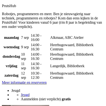
PrutsHub
Robotjes, programmeren en meer. Ben je nieuwsgierig naar
techniek, programmeren en robotjes? Kom dan eens kijken in de
PrutsHub! Voor kinderen vanaf 6 jaar (t/m 8 jaar is begeleiding van
een ouder verplicht).
14:30 -
maandag
7 sep
Alkmaar, ABC Atelier
16:00
14:00 -
Heerhugowaard, Bibliotheek
woensdag
9 sep
16:30
Centrum
10
14:00 -
Heerhugowaard, Bibliotheek
donderdag
sep
16:30
Centrum
11
14:30 -
vrijdag
Langedijk, Bibliotheek
sep
16:30
12
10:30 -
Heerhugowaard, Bibliotheek
zaterdag
sep
12:30
Centrum
Meer informatie en reserveren
Jeugd
Jeugd
Aanmelden (niet verplicht)
gratis