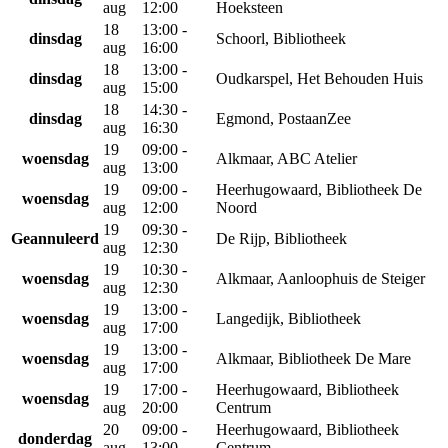
aug
12:00
Hoeksteen
18
13:00 -
dinsdag
Schoorl, Bibliotheek
aug
16:00
18
13:00 -
dinsdag
Oudkarspel, Het Behouden Huis
aug
15:00
18
14:30 -
dinsdag
Egmond, PostaanZee
aug
16:30
19
09:00 -
woensdag
Alkmaar, ABC Atelier
aug
13:00
19
09:00 -
Heerhugowaard, Bibliotheek De
woensdag
aug
12:00
Noord
19
09:30 -
Geannuleerd
De Rijp, Bibliotheek
aug
12:30
19
10:30 -
woensdag
Alkmaar, Aanloophuis de Steiger
aug
12:30
19
13:00 -
woensdag
Langedijk, Bibliotheek
aug
17:00
19
13:00 -
woensdag
Alkmaar, Bibliotheek De Mare
aug
17:00
19
17:00 -
Heerhugowaard, Bibliotheek
woensdag
aug
20:00
Centrum
20
09:00 -
Heerhugowaard, Bibliotheek
donderdag
aug
13:00
Centrum