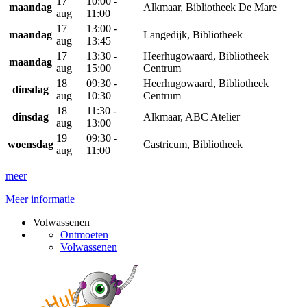
17
10:00 -
maandag
Alkmaar, Bibliotheek De Mare
aug
11:00
17
13:00 -
maandag
Langedijk, Bibliotheek
aug
13:45
17
13:30 -
Heerhugowaard, Bibliotheek
maandag
aug
15:00
Centrum
18
09:30 -
Heerhugowaard, Bibliotheek
dinsdag
aug
10:30
Centrum
18
11:30 -
dinsdag
Alkmaar, ABC Atelier
aug
13:00
19
09:30 -
woensdag
Castricum, Bibliotheek
aug
11:00
meer
Meer informatie
Volwassenen
Ontmoeten
Volwassenen