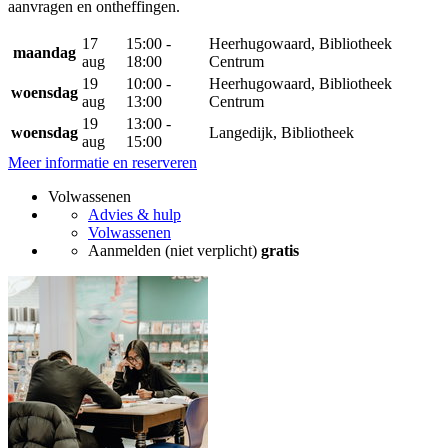
aanvragen en ontheffingen.
17
15:00 -
Heerhugowaard, Bibliotheek
maandag
aug
18:00
Centrum
19
10:00 -
Heerhugowaard, Bibliotheek
woensdag
aug
13:00
Centrum
19
13:00 -
woensdag
Langedijk, Bibliotheek
aug
15:00
Meer informatie en reserveren
Volwassenen
Advies & hulp
Volwassenen
Aanmelden (niet verplicht)
gratis