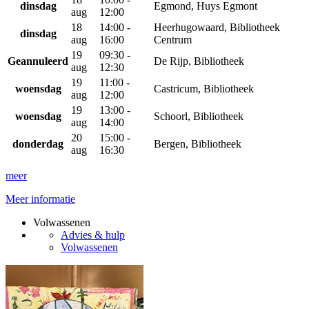
dinsdag
Egmond, Huys Egmont
aug
12:00
18
14:00 -
Heerhugowaard, Bibliotheek
dinsdag
aug
16:00
Centrum
19
09:30 -
Geannuleerd
De Rijp, Bibliotheek
aug
12:30
19
11:00 -
woensdag
Castricum, Bibliotheek
aug
12:00
19
13:00 -
woensdag
Schoorl, Bibliotheek
aug
14:00
20
15:00 -
donderdag
Bergen, Bibliotheek
aug
16:30
meer
Meer informatie
Volwassenen
Advies & hulp
Volwassenen