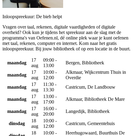
Inloopspreekuur: De bieb helpt
Vragen over taal, rekenen, digitale vaardigheden of digitale
overheid? Ook kun je tijdens het spreekuur aan de slag met de
programma's van Oefenen.nl, dé online plek waar je kunt oefenen
met taal, rekenen, computer en internet. Kom naar het gratis
inloopspreekuur. Bij jouw bibliotheek of op een locatie in de buurt.
17
09:00 -
maandag
Bergen, Bibliotheek
aug
13:00
17
10:00 -
Alkmaar, Wijkcentrum Thuis in
maandag
aug
12:00
Overdie
17
11:30 -
maandag
Castricum, De Landbouw
aug
13:30
17
13:00 -
maandag
Alkmaar, Bibliotheek De Mare
aug
17:00
17
16:00 -
maandag
Langedijk, Bibliotheek
aug
20:00
18
10:00 -
dinsdag
Castricum, Gemeentehuis
aug
12:00
18
10:00 -
Heerhugowaard, Buurthuis De
dinsdag