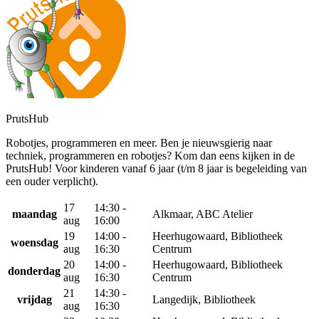
PrutsHub
Robotjes, programmeren en meer. Ben je nieuwsgierig naar
techniek, programmeren en robotjes? Kom dan eens kijken in de
PrutsHub! Voor kinderen vanaf 6 jaar (t/m 8 jaar is begeleiding van
een ouder verplicht).
17
14:30 -
maandag
Alkmaar, ABC Atelier
aug
16:00
19
14:00 -
Heerhugowaard, Bibliotheek
woensdag
aug
16:30
Centrum
20
14:00 -
Heerhugowaard, Bibliotheek
donderdag
aug
16:30
Centrum
21
14:30 -
vrijdag
Langedijk, Bibliotheek
aug
16:30