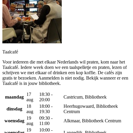
Taalcafé
Voor iedereen die met elkaar Nederlands wil praten, kom naar het
Taalcafé. Iedere week doen we een taalspelletje en praten, lezen of
schrijven we met elkaar of drinken een kop koffie. De cafés zijn
gratis te bezoeken. Aanmelden is niet nodig. Bekijk wanneer er een
Taalcafé is in jouw bibliotheek.
17
18:30 -
maandag
Castricum, Bibliotheek
aug
20:00
18
18:00 -
Heerhugowaard, Bibliotheek
dinsdag
aug
19:30
Centrum
19
09:30 -
woensdag
Alkmaar, Bibliotheek Centrum
aug
11:00
19
10:00 -
woensdag
Langedijk, Bibliotheek