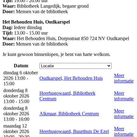
Tijd:
19.00 - 20.00 uur
Waar:
Bibliotheek Langedijk, begane grond
Door:
Mensen van de bibliotheek
Het Behouden Huis, Oudkarspel
Dag:
Iedere dinsdag
Tijd:
13.00 - 15.00 uur
Waar:
Het Behouden Huis, Dorpsstraat 850 724 NV Oudkarspel​
Door:
Mensen van de bibliotheek
Je kunt gewoon binnenlopen, je bent van harte welkom.
Datum
dinsdag 6 oktober
Meer
2026 13:00 -
Oudkarspel, Het Behouden Huis
informatie
15:00
donderdag 8
Heerhugowaard, Bibliotheek
Meer
oktober 2026
Centrum
informatie
13:00 - 15:00
donderdag 8
Meer
oktober 2026
Alkmaar, Bibliotheek Centrum
informatie
13:00 - 16:00
maandag 12
Meer
oktober 2026
Heerhugowaard, Buurthuis De Ezel
informatie
19:00 - 20:30