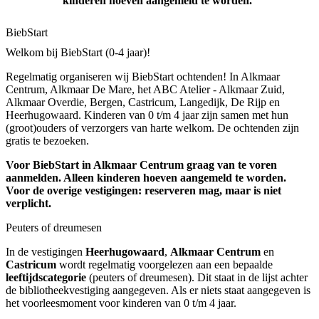
kinderen hoeven aangemeld te worden.
BiebStart
Welkom bij BiebStart (0-4 jaar)!
Regelmatig organiseren wij BiebStart ochtenden! In Alkmaar
Centrum, Alkmaar De Mare, het ABC Atelier - Alkmaar Zuid,
Alkmaar Overdie, Bergen, Castricum, Langedijk, De Rijp en
Heerhugowaard. Kinderen van 0 t/m 4 jaar zijn samen met hun
(groot)ouders of verzorgers van harte welkom. De ochtenden zijn
gratis te bezoeken.
Voor BiebStart in Alkmaar Centrum graag van te voren
aanmelden. Alleen kinderen hoeven aangemeld te worden.
Voor de overige vestigingen: reserveren mag, maar is niet
verplicht.
Peuters of dreumesen
In de vestigingen
Heerhugowaard
,
Alkmaar Centrum
en
Castricum
wordt regelmatig voorgelezen aan een bepaalde
leeftijdscategorie
(peuters of dreumesen). Dit staat in de lijst achter
de bibliotheekvestiging aangegeven. Als er niets staat aangegeven is
het voorleesmoment voor kinderen van 0 t/m 4 jaar.