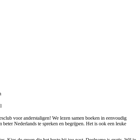
n
l
esclub voor anderstaligen! We lezen samen boeken in eenvoudig
om beter Nederlands te spreken en begrijpen. Het is ook een leuke
s. Kies de groep die het beste bij jou past. Deelname is gratis. Wil je