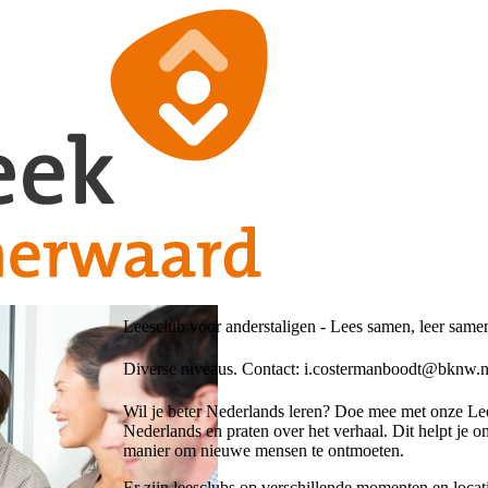
Leesclub voor anderstaligen - Lees samen, leer same
Diverse niveaus. Contact: i.costermanboodt@bknw.n
Wil je beter Nederlands leren? Doe mee met onze Le
Nederlands en praten over het verhaal. Dit helpt je 
manier om nieuwe mensen te ontmoeten.
Er zijn leesclubs op verschillende momenten en locatie