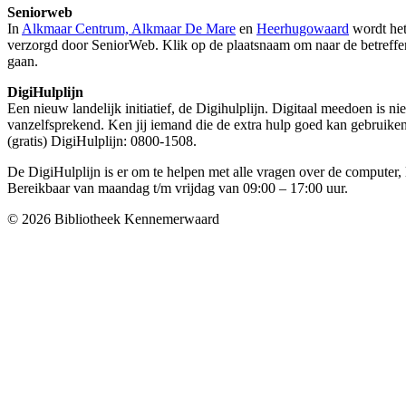
Seniorweb
In
Alkmaar Centrum, Alkmaar De Mare
en
Heerhugowaard
wordt het
verzorgd door SeniorWeb. Klik op de plaatsnaam om naar de betreff
gaan.
DigiHulplijn
Een nieuw landelijk initiatief, de Digihulplijn. Digitaal meedoen is ni
vanzelfsprekend. Ken jij iemand die de extra hulp goed kan gebruik
(gratis) DigiHulplijn: 0800-1508.
De DigiHulplijn is er om te helpen met alle vragen over de computer, 
Bereikbaar van maandag t/m vrijdag van 09:00 – 17:00 uur.
© 2026 Bibliotheek Kennemerwaard