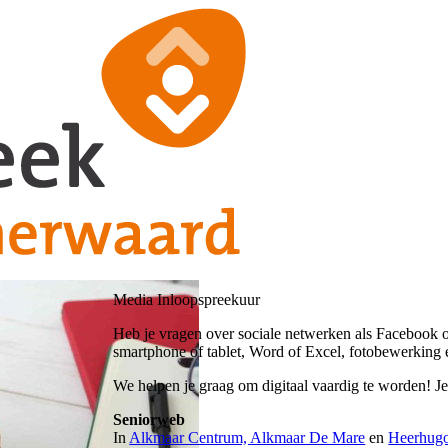
Media Inloopspreekuur
Heb je vragen over sociale netwerken als Facebook o
smartphone of tablet, Word of Excel, fotobewerking 
We helpen je graag om digitaal vaardig te worden! J
Seniorweb
In
Alkmaar Centrum, Alkmaar De Mare
en
Heerhug