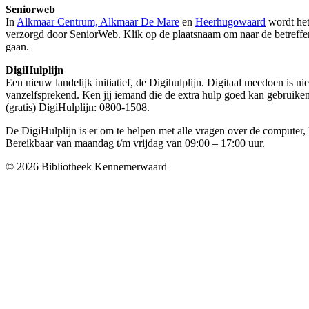
Seniorweb
In
Alkmaar Centrum, Alkmaar De Mare
en
Heerhugowaard
wordt het
verzorgd door SeniorWeb. Klik op de plaatsnaam om naar de betreff
gaan.
DigiHulplijn
Een nieuw landelijk initiatief, de Digihulplijn. Digitaal meedoen is ni
vanzelfsprekend. Ken jij iemand die de extra hulp goed kan gebruik
(gratis) DigiHulplijn: 0800-1508.
De DigiHulplijn is er om te helpen met alle vragen over de computer, 
Bereikbaar van maandag t/m vrijdag van 09:00 – 17:00 uur.
© 2026 Bibliotheek Kennemerwaard