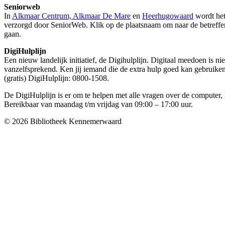
Seniorweb
In
Alkmaar Centrum, Alkmaar De Mare
en
Heerhugowaard
wordt het
verzorgd door SeniorWeb. Klik op de plaatsnaam om naar de betreff
gaan.
DigiHulplijn
Een nieuw landelijk initiatief, de Digihulplijn. Digitaal meedoen is ni
vanzelfsprekend. Ken jij iemand die de extra hulp goed kan gebruik
(gratis) DigiHulplijn: 0800-1508.
De DigiHulplijn is er om te helpen met alle vragen over de computer, 
Bereikbaar van maandag t/m vrijdag van 09:00 – 17:00 uur.
© 2026 Bibliotheek Kennemerwaard