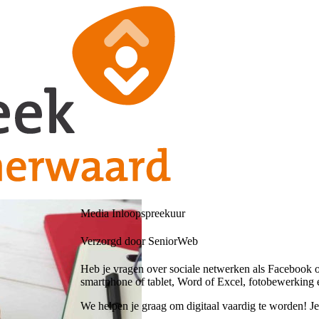
Media Inloopspreekuur
Verzorgd door SeniorWeb
Heb je vragen over sociale netwerken als Facebook o
smartphone of tablet, Word of Excel, fotobewerking 
We helpen je graag om digitaal vaardig te worden! J