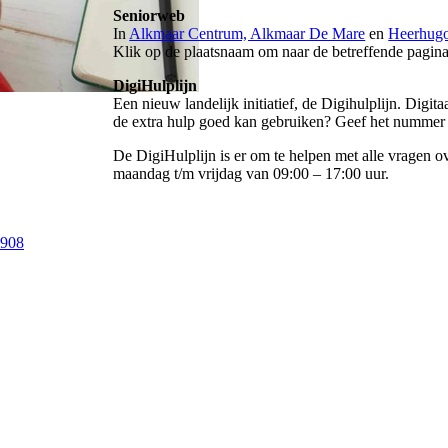
Seniorweb
In
Alkmaar Centrum, Alkmaar De Mare
en
Heerhug
Klik op de plaatsnaam om naar de betreffende pagin
DigiHulplijn
Een nieuw landelijk initiatief, de Digihulplijn. Digi
de extra hulp goed kan gebruiken? Geef het nummer 
De DigiHulplijn is er om te helpen met alle vragen o
maandag t/m vrijdag van 09:00 – 17:00 uur.
9908