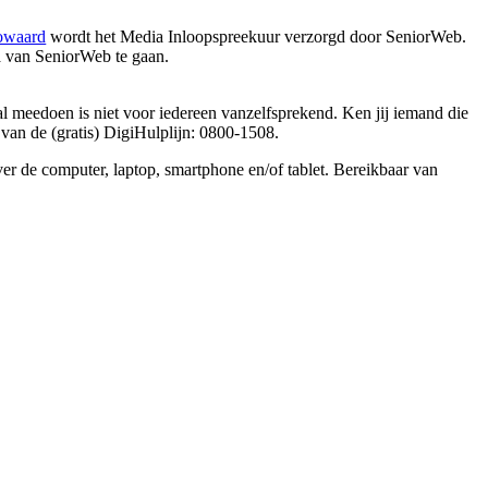
owaard
wordt het Media Inloopspreekuur verzorgd door SeniorWeb.
a van SeniorWeb te gaan.
taal meedoen is niet voor iedereen vanzelfsprekend. Ken jij iemand die
van de (gratis) DigiHulplijn: 0800-1508.
ver de computer, laptop, smartphone en/of tablet. Bereikbaar van