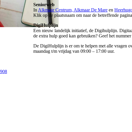
Seniorweb
In
Alkmaar Centrum, Alkmaar De Mare
en
Heerhug
Klik op de plaatsnaam om naar de betreffende pagin
DigiHulplijn
Een nieuw landelijk initiatief, de Digihulplijn. Digi
de extra hulp goed kan gebruiken? Geef het nummer 
De DigiHulplijn is er om te helpen met alle vragen o
maandag t/m vrijdag van 09:00 – 17:00 uur.
9908