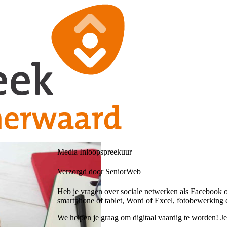
Media Inloopspreekuur
Verzorgd door SeniorWeb
Heb je vragen over sociale netwerken als Facebook o
smartphone of tablet, Word of Excel, fotobewerking 
We helpen je graag om digitaal vaardig te worden! J