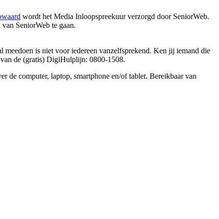
owaard
wordt het Media Inloopspreekuur verzorgd door SeniorWeb.
a van SeniorWeb te gaan.
taal meedoen is niet voor iedereen vanzelfsprekend. Ken jij iemand die
van de (gratis) DigiHulplijn: 0800-1508.
ver de computer, laptop, smartphone en/of tablet. Bereikbaar van