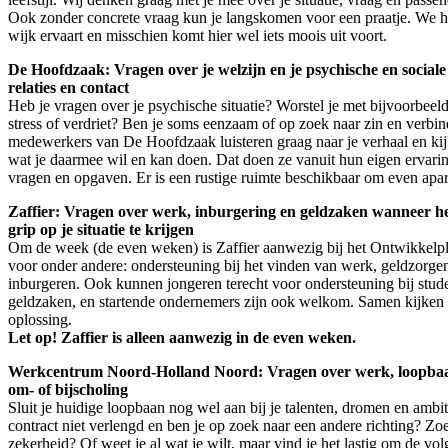
Ook zonder concrete vraag kun je langskomen voor een praatje. We ho
wijk ervaart en misschien komt hier wel iets moois uit voort.
De Hoofdzaak: Vragen over je welzijn en je psychische en sociale s
relaties en contact
Heb je vragen over je psychische situatie? Worstel je met bijvoorbeel
stress of verdriet? Ben je soms eenzaam of op zoek naar zin en verbi
medewerkers van De Hoofdzaak luisteren graag naar je verhaal en ki
wat je daarmee wil en kan doen. Dat doen ze vanuit hun eigen ervarin
vragen en opgaven. Er is een rustige ruimte beschikbaar om even apart
Zaffier: Vragen over werk, inburgering en geldzaken wanneer he
grip op je situatie te krijgen
Om de week (de even weken) is Zaffier aanwezig bij het Ontwikkelple
voor onder andere: ondersteuning bij het vinden van werk, geldzorge
inburgeren. Ook kunnen jongeren terecht voor ondersteuning bij stud
geldzaken, en startende ondernemers zijn ook welkom. Samen kijken
oplossing.
Let op! Zaffier is alleen aanwezig in de even weken.
Werkcentrum Noord-Holland Noord: Vragen over werk, loopbaa
om- of bijscholing
Sluit je huidige loopbaan nog wel aan bij je talenten, dromen en ambi
contract niet verlengd en ben je op zoek naar een andere richting? Z
zekerheid? Of weet je al wat je wilt, maar vind je het lastig om de vol