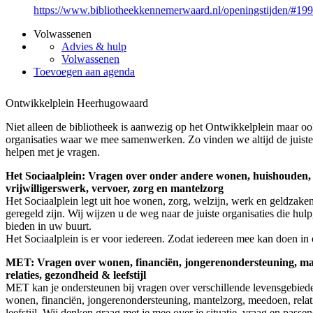
https://www.bibliotheekkennemerwaard.nl/openingstijden/#19
Volwassenen
Advies & hulp
Volwassenen
Toevoegen aan agenda
Ontwikkelplein Heerhugowaard
Niet alleen de bibliotheek is aanwezig op het Ontwikkelplein maar oo
organisaties waar we mee samenwerken. Zo vinden we altijd de juiste
helpen met je vragen.
Het Sociaalplein: Vragen over onder andere wonen, huishouden,
vrijwilligerswerk, vervoer, zorg en mantelzorg
Het Sociaalplein legt uit hoe wonen, zorg, welzijn, werk en geldzake
geregeld zijn. Wij wijzen u de weg naar de juiste organisaties die hulp
bieden in uw buurt.
Het Sociaalplein is er voor iedereen. Zodat iedereen mee kan doen in
MET: Vragen over wonen, financiën, jongerenondersteuning, ma
relaties, gezondheid & leefstijl
MET kan je ondersteunen bij vragen over verschillende levensgebiede
wonen, financiën, jongerenondersteuning, mantelzorg, meedoen, rela
leefstijl. Wij denken graag met je mee over je situatie, vraag en passe