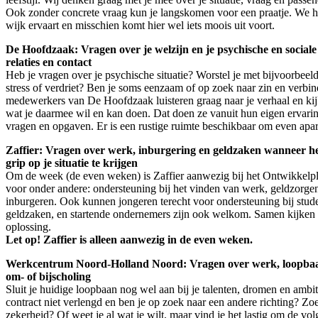
Ook zonder concrete vraag kun je langskomen voor een praatje. We ho
wijk ervaart en misschien komt hier wel iets moois uit voort.
De Hoofdzaak: Vragen over je welzijn en je psychische en sociale s
relaties en contact
Heb je vragen over je psychische situatie? Worstel je met bijvoorbeel
stress of verdriet? Ben je soms eenzaam of op zoek naar zin en verbi
medewerkers van De Hoofdzaak luisteren graag naar je verhaal en ki
wat je daarmee wil en kan doen. Dat doen ze vanuit hun eigen ervarin
vragen en opgaven. Er is een rustige ruimte beschikbaar om even apart
Zaffier: Vragen over werk, inburgering en geldzaken wanneer he
grip op je situatie te krijgen
Om de week (de even weken) is Zaffier aanwezig bij het Ontwikkelple
voor onder andere: ondersteuning bij het vinden van werk, geldzorge
inburgeren. Ook kunnen jongeren terecht voor ondersteuning bij stud
geldzaken, en startende ondernemers zijn ook welkom. Samen kijken
oplossing.
Let op! Zaffier is alleen aanwezig in de even weken.
Werkcentrum Noord-Holland Noord: Vragen over werk, loopbaa
om- of bijscholing
Sluit je huidige loopbaan nog wel aan bij je talenten, dromen en ambi
contract niet verlengd en ben je op zoek naar een andere richting? Z
zekerheid? Of weet je al wat je wilt, maar vind je het lastig om de vol