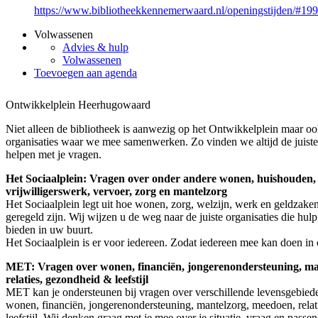
https://www.bibliotheekkennemerwaard.nl/openingstijden/#19
Volwassenen
Advies & hulp
Volwassenen
Toevoegen aan agenda
Ontwikkelplein Heerhugowaard
Niet alleen de bibliotheek is aanwezig op het Ontwikkelplein maar oo
organisaties waar we mee samenwerken. Zo vinden we altijd de juiste
helpen met je vragen.
Het Sociaalplein: Vragen over onder andere wonen, huishouden,
vrijwilligerswerk, vervoer, zorg en mantelzorg
Het Sociaalplein legt uit hoe wonen, zorg, welzijn, werk en geldzake
geregeld zijn. Wij wijzen u de weg naar de juiste organisaties die hulp
bieden in uw buurt.
Het Sociaalplein is er voor iedereen. Zodat iedereen mee kan doen in
MET: Vragen over wonen, financiën, jongerenondersteuning, ma
relaties, gezondheid & leefstijl
MET kan je ondersteunen bij vragen over verschillende levensgebiede
wonen, financiën, jongerenondersteuning, mantelzorg, meedoen, rela
leefstijl. Wij denken graag met je mee over je situatie, vraag en passe