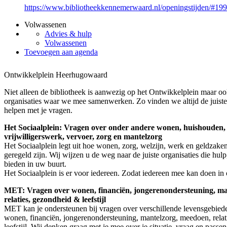
https://www.bibliotheekkennemerwaard.nl/openingstijden/#19
Volwassenen
Advies & hulp
Volwassenen
Toevoegen aan agenda
Ontwikkelplein Heerhugowaard
Niet alleen de bibliotheek is aanwezig op het Ontwikkelplein maar oo
organisaties waar we mee samenwerken. Zo vinden we altijd de juiste
helpen met je vragen.
Het Sociaalplein: Vragen over onder andere wonen, huishouden,
vrijwilligerswerk, vervoer, zorg en mantelzorg
Het Sociaalplein legt uit hoe wonen, zorg, welzijn, werk en geldzake
geregeld zijn. Wij wijzen u de weg naar de juiste organisaties die hulp
bieden in uw buurt.
Het Sociaalplein is er voor iedereen. Zodat iedereen mee kan doen in
MET: Vragen over wonen, financiën, jongerenondersteuning, ma
relaties, gezondheid & leefstijl
MET kan je ondersteunen bij vragen over verschillende levensgebiede
wonen, financiën, jongerenondersteuning, mantelzorg, meedoen, rela
leefstijl. Wij denken graag met je mee over je situatie, vraag en passe