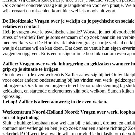
Ook zonder concrete vraag kun je langskomen voor een praatje. We ho
wijk ervaart en misschien komt hier wel iets moois uit voort.
De Hoofdzaak: Vragen over je welzijn en je psychische en sociale s
relaties en contact
Heb je vragen over je psychische situatie? Worstel je met bijvoorbeel
stress of verdriet? Ben je soms eenzaam of op zoek naar zin en verbi
medewerkers van De Hoofdzaak luisteren graag naar je verhaal en ki
wat je daarmee wil en kan doen. Dat doen ze vanuit hun eigen ervarin
vragen en opgaven. Er is een rustige ruimte beschikbaar om even apart
Zaffier: Vragen over werk, inburgering en geldzaken wanneer he
grip op je situatie te krijgen
Om de week (de even weken) is Zaffier aanwezig bij het Ontwikkelple
voor onder andere: ondersteuning bij het vinden van werk, geldzorge
inburgeren. Ook kunnen jongeren terecht voor ondersteuning bij stud
geldzaken, en startende ondernemers zijn ook welkom. Samen kijken
oplossing.
Let op! Zaffier is alleen aanwezig in de even weken.
Werkcentrum Noord-Holland Noord: Vragen over werk, loopbaa
om- of bijscholing
Sluit je huidige loopbaan nog wel aan bij je talenten, dromen en ambi
contract niet verlengd en ben je op zoek naar een andere richting? Z
zekerheid? Of weet je al wat je wilt, maar vind je het lastig om de vol