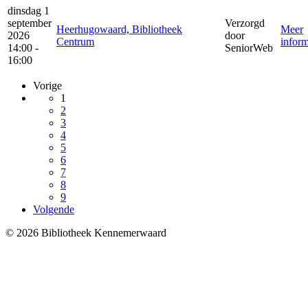
dinsdag 1
september
Verzorgd
Heerhugowaard, Bibliotheek
Meer
2026
door
Centrum
inform
14:00 -
SeniorWeb
16:00
Vorige
1
2
3
4
5
6
7
8
9
Volgende
© 2026 Bibliotheek Kennemerwaard