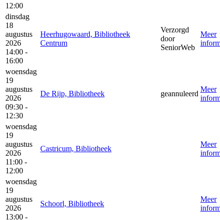
12:00
dinsdag
18
Verzorgd
augustus
Heerhugowaard, Bibliotheek
Meer
door
2026
Centrum
inform
SeniorWeb
14:00 -
16:00
woensdag
19
augustus
Meer
De Rijp, Bibliotheek
geannuleerd
2026
inform
09:30 -
12:30
woensdag
19
augustus
Meer
Castricum, Bibliotheek
2026
inform
11:00 -
12:00
woensdag
19
augustus
Meer
Schoorl, Bibliotheek
2026
inform
13:00 -