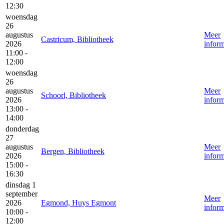
12:30
woensdag
26
augustus
Meer
Castricum, Bibliotheek
2026
inform
11:00 -
12:00
woensdag
26
augustus
Meer
Schoorl, Bibliotheek
2026
inform
13:00 -
14:00
donderdag
27
augustus
Meer
Bergen, Bibliotheek
2026
inform
15:00 -
16:30
dinsdag 1
september
Meer
2026
Egmond, Huys Egmont
inform
10:00 -
12:00