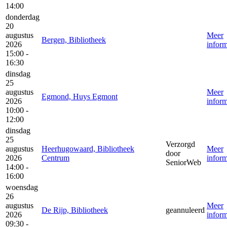
14:00
donderdag
20
augustus
Meer
Bergen, Bibliotheek
2026
inform
15:00 -
16:30
dinsdag
25
augustus
Meer
Egmond, Huys Egmont
2026
inform
10:00 -
12:00
dinsdag
25
Verzorgd
augustus
Heerhugowaard, Bibliotheek
Meer
door
2026
Centrum
inform
SeniorWeb
14:00 -
16:00
woensdag
26
augustus
Meer
De Rijp, Bibliotheek
geannuleerd
2026
inform
09:30 -