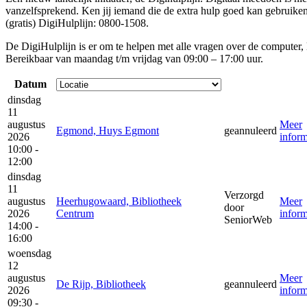
vanzelfsprekend. Ken jij iemand die de extra hulp goed kan gebruik
(gratis) DigiHulplijn: 0800-1508.
De DigiHulplijn is er om te helpen met alle vragen over de computer, 
Bereikbaar van maandag t/m vrijdag van 09:00 – 17:00 uur.
Datum
dinsdag
11
augustus
Meer
Egmond, Huys Egmont
geannuleerd
2026
inform
10:00 -
12:00
dinsdag
11
Verzorgd
augustus
Heerhugowaard, Bibliotheek
Meer
door
2026
Centrum
inform
SeniorWeb
14:00 -
16:00
woensdag
12
augustus
Meer
De Rijp, Bibliotheek
geannuleerd
2026
inform
09:30 -