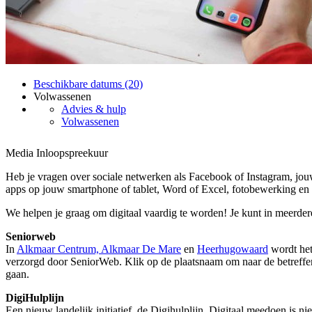
Beschikbare datums (20)
Volwassenen
Advies & hulp
Volwassenen
Media Inloopspreekuur
Heb je vragen over sociale netwerken als Facebook of Instagram, jouw
apps op jouw smartphone of tablet, Word of Excel, fotobewerking en 
We helpen je graag om digitaal vaardig te worden! Je kunt in meerde
Seniorweb
In
Alkmaar Centrum, Alkmaar De Mare
en
Heerhugowaard
wordt het
verzorgd door SeniorWeb. Klik op de plaatsnaam om naar de betreff
gaan.
DigiHulplijn
Een nieuw landelijk initiatief, de Digihulplijn. Digitaal meedoen is ni