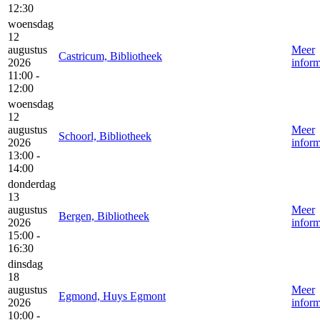
12:30
woensdag
12
augustus
Meer
Castricum, Bibliotheek
2026
inform
11:00 -
12:00
woensdag
12
augustus
Meer
Schoorl, Bibliotheek
2026
inform
13:00 -
14:00
donderdag
13
augustus
Meer
Bergen, Bibliotheek
2026
inform
15:00 -
16:30
dinsdag
18
augustus
Meer
Egmond, Huys Egmont
2026
inform
10:00 -