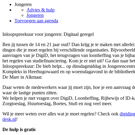
Jongeren
Advies & hulp
Jongeren
Toevoegen aan agenda
Inloopspreekuur voor jongeren: Digitaal geregel
Ben jij tussen de 14 en 21 jaar oud? Dan krijg je te maken met allerlei
dingen die je moet regelen bij verschillende organisaties. Bijvoorbeeld
aanvragen van je DigiD, het terugvragen van loonheffing van je bijba
het regelen van studiefinanciering. Kom je er niet uit? Ga dan naar he
Inloopspreekuur: De bieb helpt... op dinsdagmiddag in Jongerencent
Kompleks in Heerhugowaard en op woensdagavond in de bibliotheek
De Mare in Alkmaar.
Daar weten de medewerkers waar jij moet zijn, hoe je een aanvraag d
waar de lastige punten zitten.
We helpen je met vragen over DigiD, Loonheffing, Rijbewijs of ID-ka
Zorgtoeslag, Huurtoeslag, Boetes, Stufi en nog veel meer.
Wil je meer weten over alles wat je moet regelen? Check ook
digidin
desk.nl
!
De hulp is gratis