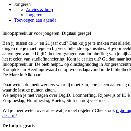
Jongeren
Advies & hulp
Jongeren
Toevoegen aan agenda
Inloopspreekuur voor jongeren: Digitaal geregel
Ben jij tussen de 14 en 21 jaar oud? Dan krijg je te maken met allerlei
dingen die je moet regelen bij verschillende organisaties. Bijvoorbeeld
aanvragen van je DigiD, het terugvragen van loonheffing van je bijba
het regelen van studiefinanciering. Kom je er niet uit? Ga dan naar he
Inloopspreekuur: De bieb helpt... op dinsdagmiddag in Jongerencent
Kompleks in Heerhugowaard en op woensdagavond in de bibliotheek
De Mare in Alkmaar.
Daar weten de medewerkers waar jij moet zijn, hoe je een aanvraag d
waar de lastige punten zitten.
We helpen je met vragen over DigiD, Loonheffing, Rijbewijs of ID-ka
Zorgtoeslag, Huurtoeslag, Boetes, Stufi en nog veel meer.
Wil je meer weten over alles wat je moet regelen? Check ook
digidin
desk.nl
!
De hulp is gratis