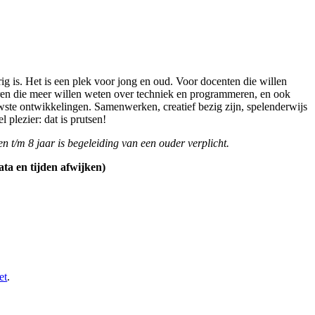
g is. Het is een plek voor jong en oud. Voor docenten die willen
eren die meer willen weten over techniek en programmeren, en ook
wste ontwikkelingen. Samenwerken, creatief bezig zijn, spelenderwijs
plezier: dat is prutsen!
n t/m 8 jaar is begeleiding van een ouder verplicht.
ta en tijden afwijken)
et
.