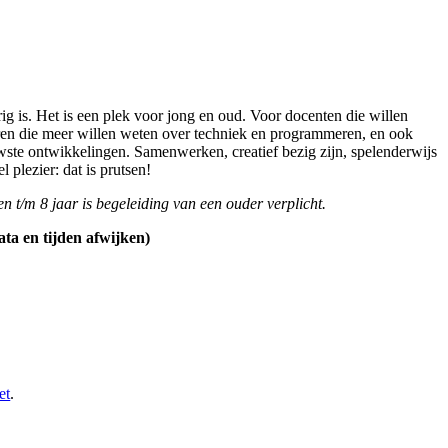
g is. Het is een plek voor jong en oud. Voor docenten die willen
eren die meer willen weten over techniek en programmeren, en ook
wste ontwikkelingen. Samenwerken, creatief bezig zijn, spelenderwijs
plezier: dat is prutsen!
n t/m 8 jaar is begeleiding van een ouder verplicht.
ta en tijden afwijken)
et
.