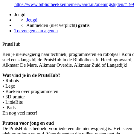
https://www.bibliotheekkennemerwaard.nl/openingstijden/#19
Jeugd
Jeugd
Aanmelden (niet verplicht)
gratis
Toevoegen aan agenda
PrutsHub
Ben je nieuwsgierig naar techniek, programmeren en robotjes? Kom 
snel eens langs bij de PrutsHub in de Bibliotheek in Heerhugowaard,
Alkmaar De Mare, Alkmaar Overdie, Alkmaar Zuid of Langedijk!
Wat vind je in de PrutsHub?
• Robots
• Lego
• Boeken over programmeren
• 3D printer
• LittleBits
• iPads
En nog veel meer!
Prutsen voor jong en oud
De PrutsHub is bedoeld voor iedereen die nieuwsgierig is. Het is een
plek voor jong en oud. Voor docenten die willen weten wat de