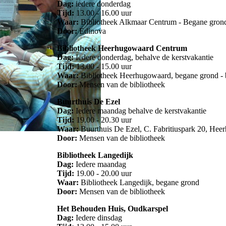
Dag:
iedere donderdag
Tijd:
13.00 - 16.00 uur
Waar:
Bibliotheek Alkmaar Centrum - Begane grond, 
Door:
Edinova
Bibliotheek Heerhugowaard Centrum
Dag:
Iedere donderdag, behalve de kerstvakantie
Tijd:
13.00 - 15.00 uur
Waar:
Bibliotheek Heerhugowaard, begane grond - b
Door:
Mensen van de bibliotheek
Buurthuis De Ezel
Dag:
Iedere maandag behalve de kerstvakantie
Tijd:
19.00 - 20.30 uur
Waar:
Buurthuis De Ezel, C. Fabritiuspark 20, He
Door:
Mensen van de bibliotheek
Bibliotheek Langedijk
Dag:
Iedere maandag
Tijd:
19.00 - 20.00 uur
Waar:
Bibliotheek Langedijk, begane grond
Door:
Mensen van de bibliotheek
Het Behouden Huis, Oudkarspel
Dag:
Iedere dinsdag