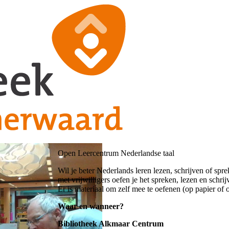
Open Leercentrum Nederlandse taal
Wil je beter Nederlands leren lezen, schrijven of s
met vrijwilligers oefen je het spreken, lezen en schr
Er is materiaal om zelf mee te oefenen (op papier of
Waar en wanneer?
Bibliotheek Alkmaar Centrum