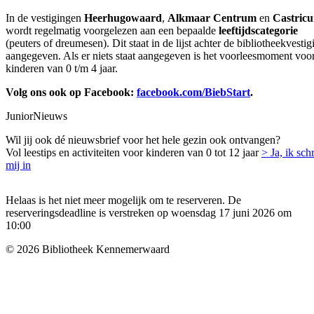
In de vestigingen
Heerhugowaard
,
Alkmaar Centrum
en
Castric
wordt regelmatig voorgelezen aan een bepaalde
leeftijdscategorie
(peuters of dreumesen). Dit staat in de lijst achter de bibliotheekvestig
aangegeven. Als er niets staat aangegeven is het voorleesmoment voo
kinderen van 0 t/m 4 jaar.
Volg ons ook op Facebook:
facebook.com/BiebStart
.
JuniorNieuws
Wil jij ook dé nieuwsbrief voor het hele gezin ook ontvangen?
Vol leestips en activiteiten voor kinderen van 0 tot 12 jaar
> Ja, ik schr
mij in
Helaas is het niet meer mogelijk om te reserveren. De
reserveringsdeadline is verstreken op woensdag 17 juni 2026 om
10:00
© 2026 Bibliotheek Kennemerwaard