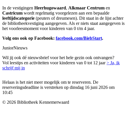
In de vestigingen
Heerhugowaard
,
Alkmaar Centrum
en
Castricum
wordt regelmatig voorgelezen aan een bepaalde
leeftijdscategorie
(peuters of dreumesen). Dit staat in de lijst achter
de bibliotheekvestiging aangegeven. Als er niets staat aangegeven is
het voorleesmoment voor kinderen van 0 t/m 4 jaar.
Volg ons ook op Facebook:
facebook.com/BiebStart
.
JuniorNieuws
Wil jij ook dé nieuwsbrief voor het hele gezin ook ontvangen?
Vol leestips en activiteiten voor kinderen van 0 tot 12 jaar
> Ja, ik
schrijf mij in
Helaas is het niet meer mogelijk om te reserveren. De
reserveringsdeadline is verstreken op dinsdag 16 juni 2026 om
10:45
© 2026 Bibliotheek Kennemerwaard