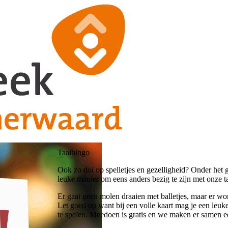
Taalbingo
Ook zo dol op spelletjes en gezelligheid? Onder het
leuke manier om eens anders bezig te zijn met onze ta
Er gaat geen molen draaien met balletjes, maar er w
Let goed op want bij een volle kaart mag je een leuk
te spelen. Meedoen is gratis en we maken er samen ee