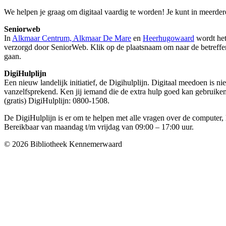
We helpen je graag om digitaal vaardig te worden! Je kunt in meerde
Seniorweb
In
Alkmaar Centrum, Alkmaar De Mare
en
Heerhugowaard
wordt het
verzorgd door SeniorWeb. Klik op de plaatsnaam om naar de betreff
gaan.
DigiHulplijn
Een nieuw landelijk initiatief, de Digihulplijn. Digitaal meedoen is ni
vanzelfsprekend. Ken jij iemand die de extra hulp goed kan gebruik
(gratis) DigiHulplijn: 0800-1508.
De DigiHulplijn is er om te helpen met alle vragen over de computer, 
Bereikbaar van maandag t/m vrijdag van 09:00 – 17:00 uur.
© 2026 Bibliotheek Kennemerwaard