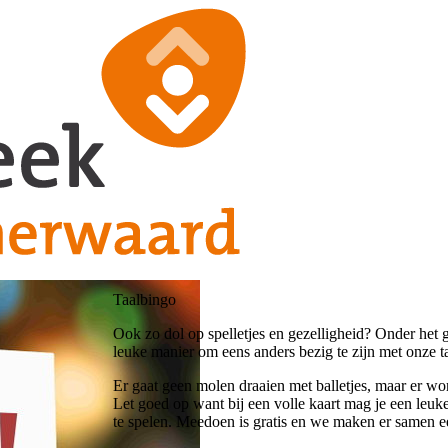
Taalbingo
Ook zo dol op spelletjes en gezelligheid? Onder het
leuke manier om eens anders bezig te zijn met onze ta
Er gaat geen molen draaien met balletjes, maar er w
Let goed op want bij een volle kaart mag je een leuk
te spelen. Meedoen is gratis en we maken er samen ee