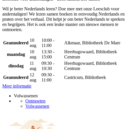
Wil je beter Nederlands leren? Doe mee met onze Leesclub voor
anderstaligen! We lezen samen boeken in eenvoudig Nederlands en
praten over het verhaal. Dit helpt je om beter Nederlands te spreken
en begrijpen. Het is ook een leuke manier om nieuwe mensen te
ontmoeten.
10
10:00 -
Geannuleerd
Alkmaar, Bibliotheek De Mare
aug
11:00
10
13:30 -
Heerhugowaard, Bibliotheek
maandag
aug
15:00
Centrum
11
09:30 -
Heerhugowaard, Bibliotheek
dinsdag
aug
10:30
Centrum
12
09:30 -
Geannuleerd
Castricum, Bibliotheek
aug
11:00
Meer informatie
Volwassenen
Ontmoeten
Volwassenen