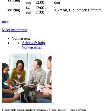
vrijdag
aug
12:00
Zon
14
13:00 -
vrijdag
Alkmaar, Bibliotheek Centrum
aug
17:00
meer
Meer informatie
Volwassenen
Advies & hulp
Volwassenen
Leesclub voor anderstaligen - Lees samen, leer samen