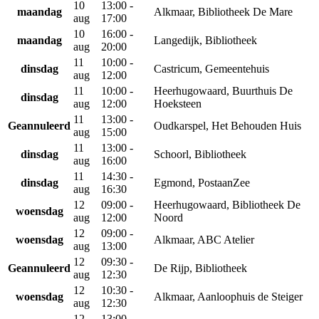
10
13:00 -
maandag
Alkmaar, Bibliotheek De Mare
aug
17:00
10
16:00 -
maandag
Langedijk, Bibliotheek
aug
20:00
11
10:00 -
dinsdag
Castricum, Gemeentehuis
aug
12:00
11
10:00 -
Heerhugowaard, Buurthuis De
dinsdag
aug
12:00
Hoeksteen
11
13:00 -
Geannuleerd
Oudkarspel, Het Behouden Huis
aug
15:00
11
13:00 -
dinsdag
Schoorl, Bibliotheek
aug
16:00
11
14:30 -
dinsdag
Egmond, PostaanZee
aug
16:30
12
09:00 -
Heerhugowaard, Bibliotheek De
woensdag
aug
12:00
Noord
12
09:00 -
woensdag
Alkmaar, ABC Atelier
aug
13:00
12
09:30 -
Geannuleerd
De Rijp, Bibliotheek
aug
12:30
12
10:30 -
woensdag
Alkmaar, Aanloophuis de Steiger
aug
12:30
12
13:00 -