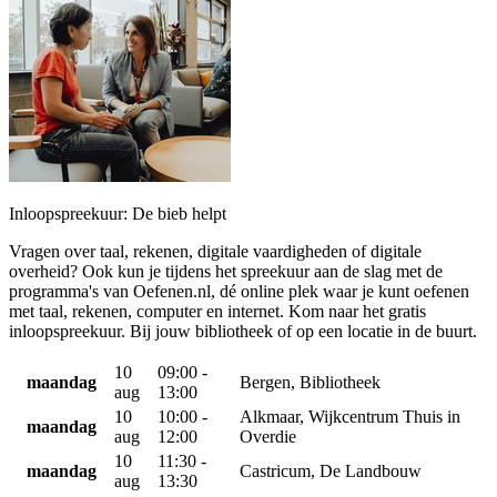
Inloopspreekuur: De bieb helpt
Vragen over taal, rekenen, digitale vaardigheden of digitale
overheid? Ook kun je tijdens het spreekuur aan de slag met de
programma's van Oefenen.nl, dé online plek waar je kunt oefenen
met taal, rekenen, computer en internet. Kom naar het gratis
inloopspreekuur. Bij jouw bibliotheek of op een locatie in de buurt.
10
09:00 -
maandag
Bergen, Bibliotheek
aug
13:00
10
10:00 -
Alkmaar, Wijkcentrum Thuis in
maandag
aug
12:00
Overdie
10
11:30 -
maandag
Castricum, De Landbouw
aug
13:30