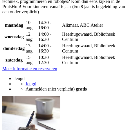
techniek, programmeren en robotjes? Kom dan eens kijken in de
PrutsHub! Voor kinderen vanaf 6 jaar (t/m 8 jaar is begeleiding van
een ouder verplicht).
10
14:30 -
maandag
Alkmaar, ABC Atelier
aug
16:00
12
14:00 -
Heerhugowaard, Bibliotheek
woensdag
aug
16:30
Centrum
13
14:00 -
Heerhugowaard, Bibliotheek
donderdag
aug
16:30
Centrum
15
10:30 -
Heerhugowaard, Bibliotheek
zaterdag
aug
12:30
Centrum
Meer informatie en reserveren
Jeugd
Jeugd
Aanmelden (niet verplicht)
gratis