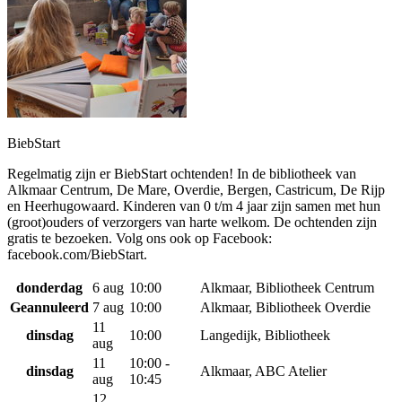
BiebStart
Regelmatig zijn er BiebStart ochtenden! In de bibliotheek van
Alkmaar Centrum, De Mare, Overdie, Bergen, Castricum, De Rijp
en Heerhugowaard. Kinderen van 0 t/m 4 jaar zijn samen met hun
(groot)ouders of verzorgers van harte welkom. De ochtenden zijn
gratis te bezoeken. Volg ons ook op Facebook:
facebook.com/BiebStart.
donderdag
6 aug
10:00
Alkmaar, Bibliotheek Centrum
Geannuleerd
7 aug
10:00
Alkmaar, Bibliotheek Overdie
11
dinsdag
10:00
Langedijk, Bibliotheek
aug
11
10:00 -
dinsdag
Alkmaar, ABC Atelier
aug
10:45
12