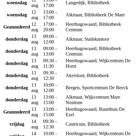
woensdag
Langedijk, Bibliotheek
aug
17:00
12
13:00 -
woensdag
Alkmaar, Bibliotheek De Mare
aug
17:00
12
17:00 -
Heerhugowaard, Bibliotheek
Geannuleerd
aug
20:00
Centrum
13
09:00 -
donderdag
Alkmaar, Stadskantoor
aug
12:00
13
09:00 -
Heerhugowaard, Bibliotheek
donderdag
aug
13:00
Centrum
13
09:30 -
Heerhugowaard, Wijkcentrum De
donderdag
aug
11:30
Horst
13
09:30 -
donderdag
Akersloot, Bibliotheek
aug
12:30
13
10:00 -
donderdag
Bergen, Sportcentrum De Beeck
aug
12:00
13
13:00 -
Alkmaar, Wijkcentrum Mare
donderdag
aug
15:00
Nostrum
13
13:00 -
Heerhugowaard, Buurthuis De
Geannuleerd
aug
15:00
Ezel
14
09:30 -
vrijdag
Castricum, Bibliotheek
aug
12:30
14
10:00 -
Heerhugowaard, Wijkcentrum De