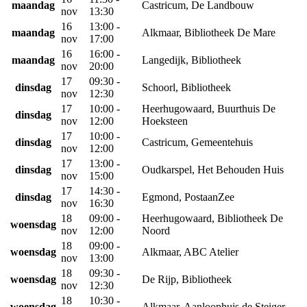
maandag
Castricum, De Landbouw
nov
13:30
16
13:00 -
maandag
Alkmaar, Bibliotheek De Mare
nov
17:00
16
16:00 -
maandag
Langedijk, Bibliotheek
nov
20:00
17
09:30 -
dinsdag
Schoorl, Bibliotheek
nov
12:30
17
10:00 -
Heerhugowaard, Buurthuis De
dinsdag
nov
12:00
Hoeksteen
17
10:00 -
dinsdag
Castricum, Gemeentehuis
nov
12:00
17
13:00 -
dinsdag
Oudkarspel, Het Behouden Huis
nov
15:00
17
14:30 -
dinsdag
Egmond, PostaanZee
nov
16:30
18
09:00 -
Heerhugowaard, Bibliotheek De
woensdag
nov
12:00
Noord
18
09:00 -
woensdag
Alkmaar, ABC Atelier
nov
13:00
18
09:30 -
woensdag
De Rijp, Bibliotheek
nov
12:30
18
10:30 -
woensdag
Alkmaar, Aanloophuis de Steiger