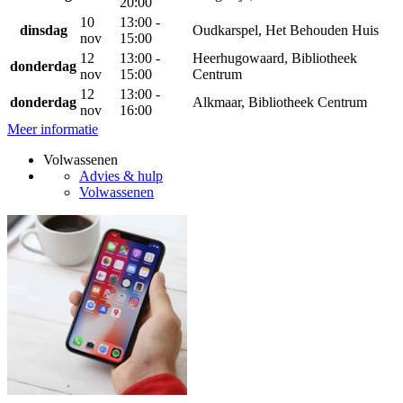
20:00
10
13:00 -
dinsdag
Oudkarspel, Het Behouden Huis
nov
15:00
12
13:00 -
Heerhugowaard, Bibliotheek
donderdag
nov
15:00
Centrum
12
13:00 -
donderdag
Alkmaar, Bibliotheek Centrum
nov
16:00
Meer informatie
Volwassenen
Advies & hulp
Volwassenen