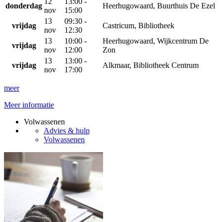
12
13:00 -
donderdag
Heerhugowaard, Buurthuis De Ezel
nov
15:00
13
09:30 -
vrijdag
Castricum, Bibliotheek
nov
12:30
13
10:00 -
Heerhugowaard, Wijkcentrum De
vrijdag
nov
12:00
Zon
13
13:00 -
vrijdag
Alkmaar, Bibliotheek Centrum
nov
17:00
meer
Meer informatie
Volwassenen
Advies & hulp
Volwassenen