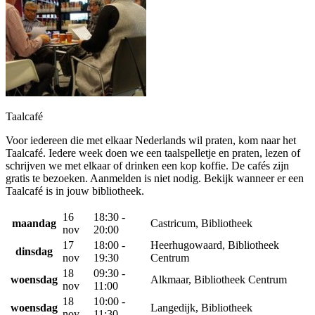
Taalcafé
Voor iedereen die met elkaar Nederlands wil praten, kom naar het
Taalcafé. Iedere week doen we een taalspelletje en praten, lezen of
schrijven we met elkaar of drinken een kop koffie. De cafés zijn
gratis te bezoeken. Aanmelden is niet nodig. Bekijk wanneer er een
Taalcafé is in jouw bibliotheek.
16
18:30 -
maandag
Castricum, Bibliotheek
nov
20:00
17
18:00 -
Heerhugowaard, Bibliotheek
dinsdag
nov
19:30
Centrum
18
09:30 -
woensdag
Alkmaar, Bibliotheek Centrum
nov
11:00
18
10:00 -
woensdag
Langedijk, Bibliotheek
nov
11:30