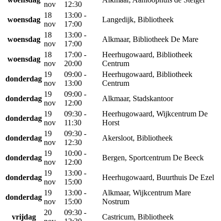
nov
12:30
18
13:00 -
woensdag
Langedijk, Bibliotheek
nov
17:00
18
13:00 -
woensdag
Alkmaar, Bibliotheek De Mare
nov
17:00
18
17:00 -
Heerhugowaard, Bibliotheek
woensdag
nov
20:00
Centrum
19
09:00 -
Heerhugowaard, Bibliotheek
donderdag
nov
13:00
Centrum
19
09:00 -
donderdag
Alkmaar, Stadskantoor
nov
12:00
19
09:30 -
Heerhugowaard, Wijkcentrum De
donderdag
nov
11:30
Horst
19
09:30 -
donderdag
Akersloot, Bibliotheek
nov
12:30
19
10:00 -
donderdag
Bergen, Sportcentrum De Beeck
nov
12:00
19
13:00 -
donderdag
Heerhugowaard, Buurthuis De Ezel
nov
15:00
19
13:00 -
Alkmaar, Wijkcentrum Mare
donderdag
nov
15:00
Nostrum
20
09:30 -
vrijdag
Castricum, Bibliotheek