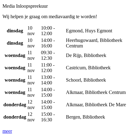
Media Inloopspreekuur
Wij helpen je graag om mediavaardig te worden!
10
10:00 -
dinsdag
Egmond, Huys Egmont
nov
12:00
10
14:00 -
Heerhugowaard, Bibliotheek
dinsdag
nov
16:00
Centrum
11
09:30 -
woensdag
De Rijp, Bibliotheek
nov
12:30
11
11:00 -
woensdag
Castricum, Bibliotheek
nov
12:00
11
13:00 -
woensdag
Schoorl, Bibliotheek
nov
14:00
11
14:00 -
woensdag
Alkmaar, Bibliotheek Centrum
nov
15:00
12
14:00 -
donderdag
Alkmaar, Bibliotheek De Mare
nov
15:00
12
15:00 -
donderdag
Bergen, Bibliotheek
nov
16:30
meer