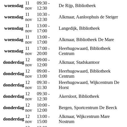
11
09:30 -
woensdag
De Rijp, Bibliotheek
nov
12:30
11
10:30 -
woensdag
Alkmaar, Aanloophuis de Steiger
nov
12:30
11
13:00 -
woensdag
Langedijk, Bibliotheek
nov
17:00
11
13:00 -
woensdag
Alkmaar, Bibliotheek De Mare
nov
17:00
11
17:00 -
Heerhugowaard, Bibliotheek
woensdag
nov
20:00
Centrum
12
09:00 -
donderdag
Alkmaar, Stadskantoor
nov
12:00
12
09:00 -
Heerhugowaard, Bibliotheek
donderdag
nov
13:00
Centrum
12
09:30 -
Heerhugowaard, Wijkcentrum De
donderdag
nov
11:30
Horst
12
09:30 -
donderdag
Akersloot, Bibliotheek
nov
12:30
12
10:00 -
donderdag
Bergen, Sportcentrum De Beeck
nov
12:00
12
13:00 -
Alkmaar, Wijkcentrum Mare
donderdag
nov
15:00
Nostrum