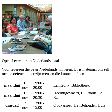
Open Leercentrum Nederlandse taal
Voor iedereen die beter Nederlands wil leren. Er is materiaal om zelf
mee te oefenen en er zijn mensen die kunnen helpen.
16
19:00 -
maandag
Langedijk, Bibliotheek
nov
20:00
16
19:00 -
Heerhugowaard, Buurthuis De
maandag
nov
20:30
Ezel
17
13:00 -
dinsdag
Oudkarspel, Het Behouden Huis
nov
15:00