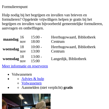
Formulierenpunt
Hulp nodig bij het begrijpen en invullen van brieven en
formulieren? Opgeleide vrijwilligers helpen je gratis bij het
begrijpen en invullen van bijvoorbeeld gemeentelijke formulieren,
aanvragen en ontheffingen.
16
15:00 -
Heerhugowaard, Bibliotheek
maandag
nov
18:00
Centrum
18
10:00 -
Heerhugowaard, Bibliotheek
woensdag
nov
13:00
Centrum
18
13:00 -
woensdag
Langedijk, Bibliotheek
nov
15:00
Meer informatie en reserveren
Volwassenen
Advies & hulp
Volwassenen
Aanmelden (niet verplicht)
gratis