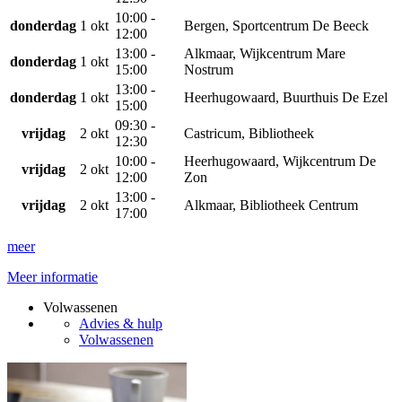
10:00 -
donderdag
1 okt
Bergen, Sportcentrum De Beeck
12:00
13:00 -
Alkmaar, Wijkcentrum Mare
donderdag
1 okt
15:00
Nostrum
13:00 -
donderdag
1 okt
Heerhugowaard, Buurthuis De Ezel
15:00
09:30 -
vrijdag
2 okt
Castricum, Bibliotheek
12:30
10:00 -
Heerhugowaard, Wijkcentrum De
vrijdag
2 okt
12:00
Zon
13:00 -
vrijdag
2 okt
Alkmaar, Bibliotheek Centrum
17:00
meer
Meer informatie
Volwassenen
Advies & hulp
Volwassenen