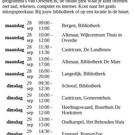
programma's van Oefenen.nl, dé online plek waar je kunt oefenen
met taal, rekenen, computer en internet. Kom naar het gratis
inloopspreekuur. Bij jouw bibliotheek of op een locatie in de buurt.
28
09:00 -
maandag
Bergen, Bibliotheek
sep
13:00
28
10:00 -
Alkmaar, Wijkcentrum Thuis in
maandag
sep
12:00
Overdie
28
11:30 -
maandag
Castricum, De Landbouw
sep
13:30
28
13:00 -
maandag
Alkmaar, Bibliotheek De Mare
sep
17:00
28
16:00 -
maandag
Langedijk, Bibliotheek
sep
20:00
29
09:30 -
dinsdag
Schoorl, Bibliotheek
sep
12:30
29
10:00 -
dinsdag
Castricum, Gemeentehuis
sep
12:00
29
10:00 -
Heerhugowaard, Buurthuis De
dinsdag
sep
12:00
Hoeksteen
29
13:00 -
dinsdag
Oudkarspel, Het Behouden Huis
sep
15:00
29
14:30 -
dinsdag
Egmond, PostaanZee