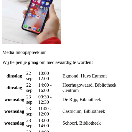
Media Inloopspreekuur
Wij helpen je graag om mediavaardig te worden!
22
10:00 -
dinsdag
Egmond, Huys Egmont
sep
12:00
22
14:00 -
Heerhugowaard, Bibliotheek
dinsdag
sep
16:00
Centrum
23
09:30 -
woensdag
De Rijp, Bibliotheek
sep
12:30
23
11:00 -
woensdag
Castricum, Bibliotheek
sep
12:00
23
13:00 -
woensdag
Schoorl, Bibliotheek
sep
14:00