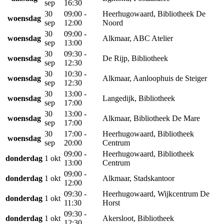
sep
16:30
30
09:00 -
Heerhugowaard, Bibliotheek De
woensdag
sep
12:00
Noord
30
09:00 -
woensdag
Alkmaar, ABC Atelier
sep
13:00
30
09:30 -
woensdag
De Rijp, Bibliotheek
sep
12:30
30
10:30 -
woensdag
Alkmaar, Aanloophuis de Steiger
sep
12:30
30
13:00 -
woensdag
Langedijk, Bibliotheek
sep
17:00
30
13:00 -
woensdag
Alkmaar, Bibliotheek De Mare
sep
17:00
30
17:00 -
Heerhugowaard, Bibliotheek
woensdag
sep
20:00
Centrum
09:00 -
Heerhugowaard, Bibliotheek
donderdag
1 okt
13:00
Centrum
09:00 -
donderdag
1 okt
Alkmaar, Stadskantoor
12:00
09:30 -
Heerhugowaard, Wijkcentrum De
donderdag
1 okt
11:30
Horst
09:30 -
donderdag
1 okt
Akersloot, Bibliotheek
12:30