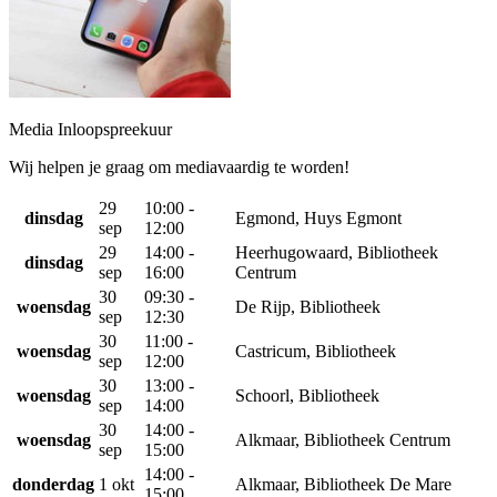
Media Inloopspreekuur
Wij helpen je graag om mediavaardig te worden!
29
10:00 -
dinsdag
Egmond, Huys Egmont
sep
12:00
29
14:00 -
Heerhugowaard, Bibliotheek
dinsdag
sep
16:00
Centrum
30
09:30 -
woensdag
De Rijp, Bibliotheek
sep
12:30
30
11:00 -
woensdag
Castricum, Bibliotheek
sep
12:00
30
13:00 -
woensdag
Schoorl, Bibliotheek
sep
14:00
30
14:00 -
woensdag
Alkmaar, Bibliotheek Centrum
sep
15:00
14:00 -
donderdag
1 okt
Alkmaar, Bibliotheek De Mare
15:00