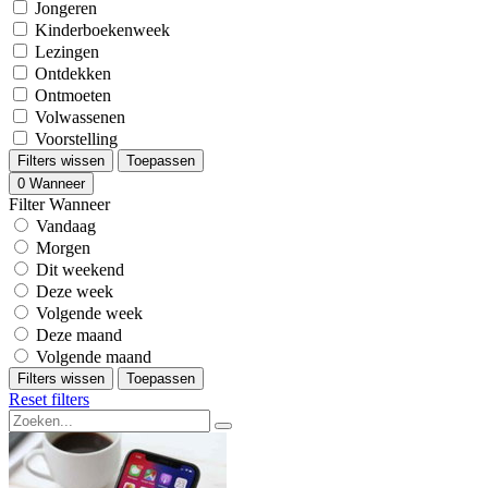
Jongeren
Kinderboekenweek
Lezingen
Ontdekken
Ontmoeten
Volwassenen
Voorstelling
Filters wissen
Toepassen
0
Wanneer
Filter Wanneer
Vandaag
Morgen
Dit weekend
Deze week
Volgende week
Deze maand
Volgende maand
Filters wissen
Toepassen
Reset filters