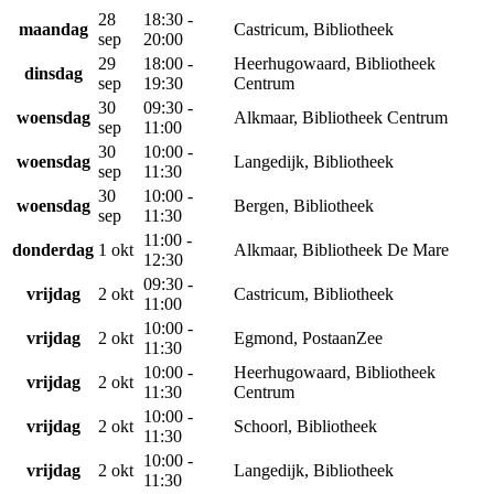
28
18:30 -
maandag
Castricum, Bibliotheek
sep
20:00
29
18:00 -
Heerhugowaard, Bibliotheek
dinsdag
sep
19:30
Centrum
30
09:30 -
woensdag
Alkmaar, Bibliotheek Centrum
sep
11:00
30
10:00 -
woensdag
Langedijk, Bibliotheek
sep
11:30
30
10:00 -
woensdag
Bergen, Bibliotheek
sep
11:30
11:00 -
donderdag
1 okt
Alkmaar, Bibliotheek De Mare
12:30
09:30 -
vrijdag
2 okt
Castricum, Bibliotheek
11:00
10:00 -
vrijdag
2 okt
Egmond, PostaanZee
11:30
10:00 -
Heerhugowaard, Bibliotheek
vrijdag
2 okt
11:30
Centrum
10:00 -
vrijdag
2 okt
Schoorl, Bibliotheek
11:30
10:00 -
vrijdag
2 okt
Langedijk, Bibliotheek
11:30