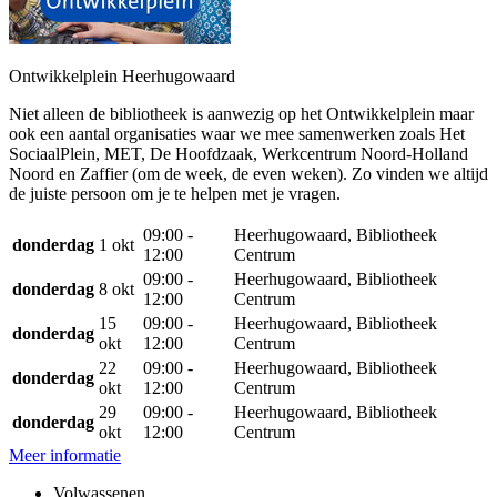
Ontwikkelplein Heerhugowaard
Niet alleen de bibliotheek is aanwezig op het Ontwikkelplein maar
ook een aantal organisaties waar we mee samenwerken zoals Het
SociaalPlein, MET, De Hoofdzaak, Werkcentrum Noord-Holland
Noord en Zaffier (om de week, de even weken). Zo vinden we altijd
de juiste persoon om je te helpen met je vragen.
09:00 -
Heerhugowaard, Bibliotheek
donderdag
1 okt
12:00
Centrum
09:00 -
Heerhugowaard, Bibliotheek
donderdag
8 okt
12:00
Centrum
15
09:00 -
Heerhugowaard, Bibliotheek
donderdag
okt
12:00
Centrum
22
09:00 -
Heerhugowaard, Bibliotheek
donderdag
okt
12:00
Centrum
29
09:00 -
Heerhugowaard, Bibliotheek
donderdag
okt
12:00
Centrum
Meer informatie
Volwassenen