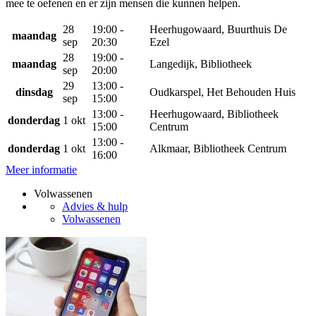
mee te oefenen en er zijn mensen die kunnen helpen.
28
19:00 -
Heerhugowaard, Buurthuis De
maandag
sep
20:30
Ezel
28
19:00 -
maandag
Langedijk, Bibliotheek
sep
20:00
29
13:00 -
dinsdag
Oudkarspel, Het Behouden Huis
sep
15:00
13:00 -
Heerhugowaard, Bibliotheek
donderdag
1 okt
15:00
Centrum
13:00 -
donderdag
1 okt
Alkmaar, Bibliotheek Centrum
16:00
Meer informatie
Volwassenen
Advies & hulp
Volwassenen