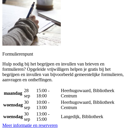
Formulierenpunt
Hulp nodig bij het begrijpen en invullen van brieven en
formulieren? Opgeleide vrijwilligers helpen je gratis bij het
begrijpen en invullen van bijvoorbeeld gemeentelijke formulieren,
aanvragen en ontheffingen.
28
15:00 -
Heerhugowaard, Bibliotheek
maandag
sep
18:00
Centrum
30
10:00 -
Heerhugowaard, Bibliotheek
woensdag
sep
13:00
Centrum
30
13:00 -
woensdag
Langedijk, Bibliotheek
sep
15:00
Meer informatie en reserveren