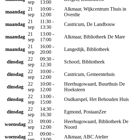
sep
13:00
21
10:00 -
Alkmaar, Wijkcentrum Thuis in
maandag
sep
12:00
Overdie
21
11:30 -
maandag
Castricum, De Landbouw
sep
13:30
21
13:00 -
maandag
Alkmaar, Bibliotheek De Mare
sep
17:00
21
16:00 -
maandag
Langedijk, Bibliotheek
sep
20:00
22
09:30 -
dinsdag
Schoorl, Bibliotheek
sep
12:30
22
10:00 -
dinsdag
Castricum, Gemeentehuis
sep
12:00
22
10:00 -
Heerhugowaard, Buurthuis De
dinsdag
sep
12:00
Hoeksteen
22
13:00 -
dinsdag
Oudkarspel, Het Behouden Huis
sep
15:00
22
14:30 -
dinsdag
Egmond, PostaanZee
sep
16:30
23
09:00 -
Heerhugowaard, Bibliotheek De
woensdag
sep
12:00
Noord
23
09:00 -
woensdag
Alkmaar, ABC Atelier
sep
13:00