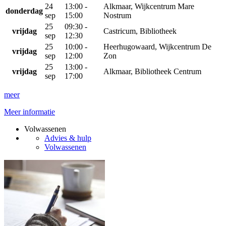
24
13:00 -
Alkmaar, Wijkcentrum Mare
donderdag
sep
15:00
Nostrum
25
09:30 -
vrijdag
Castricum, Bibliotheek
sep
12:30
25
10:00 -
Heerhugowaard, Wijkcentrum De
vrijdag
sep
12:00
Zon
25
13:00 -
vrijdag
Alkmaar, Bibliotheek Centrum
sep
17:00
meer
Meer informatie
Volwassenen
Advies & hulp
Volwassenen