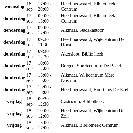
16
17:00 -
Heerhugowaard, Bibliotheek
woensdag
sep
20:00
Centrum
17
09:00 -
Heerhugowaard, Bibliotheek
donderdag
sep
13:00
Centrum
17
09:00 -
donderdag
Alkmaar, Stadskantoor
sep
12:00
17
09:30 -
Heerhugowaard, Wijkcentrum De
donderdag
sep
11:30
Horst
17
09:30 -
donderdag
Akersloot, Bibliotheek
sep
12:30
17
10:00 -
donderdag
Bergen, Sportcentrum De Beeck
sep
12:00
17
13:00 -
Alkmaar, Wijkcentrum Mare
donderdag
sep
15:00
Nostrum
17
13:00 -
donderdag
Heerhugowaard, Buurthuis De Ezel
sep
15:00
18
09:30 -
vrijdag
Castricum, Bibliotheek
sep
12:30
18
10:00 -
Heerhugowaard, Wijkcentrum De
vrijdag
sep
12:00
Zon
18
13:00 -
vrijdag
Alkmaar, Bibliotheek Centrum
sep
17:00