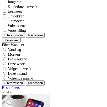
Jongeren
Kinderboekenweek
Lezingen
Ontdekken
Ontmoeten
Volwassenen
Voorstelling
Filters wissen
Toepassen
0
Wanneer
Filter Wanneer
Vandaag
Morgen
Dit weekend
Deze week
Volgende week
Deze maand
Volgende maand
Filters wissen
Toepassen
Reset filters