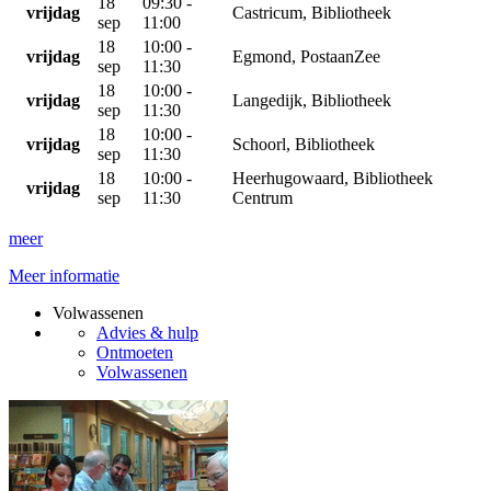
18
09:30 -
vrijdag
Castricum, Bibliotheek
sep
11:00
18
10:00 -
vrijdag
Egmond, PostaanZee
sep
11:30
18
10:00 -
vrijdag
Langedijk, Bibliotheek
sep
11:30
18
10:00 -
vrijdag
Schoorl, Bibliotheek
sep
11:30
18
10:00 -
Heerhugowaard, Bibliotheek
vrijdag
sep
11:30
Centrum
meer
Meer informatie
Volwassenen
Advies & hulp
Ontmoeten
Volwassenen