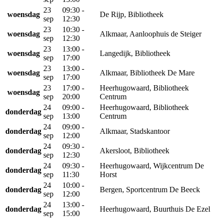
23
09:30 -
woensdag
De Rijp, Bibliotheek
sep
12:30
23
10:30 -
woensdag
Alkmaar, Aanloophuis de Steiger
sep
12:30
23
13:00 -
woensdag
Langedijk, Bibliotheek
sep
17:00
23
13:00 -
woensdag
Alkmaar, Bibliotheek De Mare
sep
17:00
23
17:00 -
Heerhugowaard, Bibliotheek
woensdag
sep
20:00
Centrum
24
09:00 -
Heerhugowaard, Bibliotheek
donderdag
sep
13:00
Centrum
24
09:00 -
donderdag
Alkmaar, Stadskantoor
sep
12:00
24
09:30 -
donderdag
Akersloot, Bibliotheek
sep
12:30
24
09:30 -
Heerhugowaard, Wijkcentrum De
donderdag
sep
11:30
Horst
24
10:00 -
donderdag
Bergen, Sportcentrum De Beeck
sep
12:00
24
13:00 -
donderdag
Heerhugowaard, Buurthuis De Ezel
sep
15:00