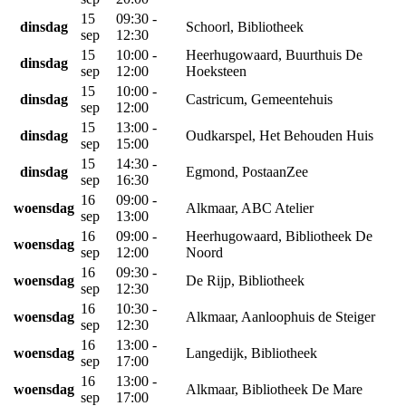
15
09:30 -
dinsdag
Schoorl, Bibliotheek
sep
12:30
15
10:00 -
Heerhugowaard, Buurthuis De
dinsdag
sep
12:00
Hoeksteen
15
10:00 -
dinsdag
Castricum, Gemeentehuis
sep
12:00
15
13:00 -
dinsdag
Oudkarspel, Het Behouden Huis
sep
15:00
15
14:30 -
dinsdag
Egmond, PostaanZee
sep
16:30
16
09:00 -
woensdag
Alkmaar, ABC Atelier
sep
13:00
16
09:00 -
Heerhugowaard, Bibliotheek De
woensdag
sep
12:00
Noord
16
09:30 -
woensdag
De Rijp, Bibliotheek
sep
12:30
16
10:30 -
woensdag
Alkmaar, Aanloophuis de Steiger
sep
12:30
16
13:00 -
woensdag
Langedijk, Bibliotheek
sep
17:00
16
13:00 -
woensdag
Alkmaar, Bibliotheek De Mare
sep
17:00