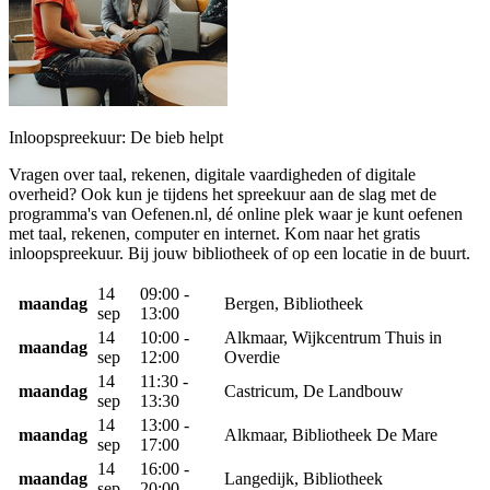
Inloopspreekuur: De bieb helpt
Vragen over taal, rekenen, digitale vaardigheden of digitale
overheid? Ook kun je tijdens het spreekuur aan de slag met de
programma's van Oefenen.nl, dé online plek waar je kunt oefenen
met taal, rekenen, computer en internet. Kom naar het gratis
inloopspreekuur. Bij jouw bibliotheek of op een locatie in de buurt.
14
09:00 -
maandag
Bergen, Bibliotheek
sep
13:00
14
10:00 -
Alkmaar, Wijkcentrum Thuis in
maandag
sep
12:00
Overdie
14
11:30 -
maandag
Castricum, De Landbouw
sep
13:30
14
13:00 -
maandag
Alkmaar, Bibliotheek De Mare
sep
17:00
14
16:00 -
maandag
Langedijk, Bibliotheek
sep
20:00