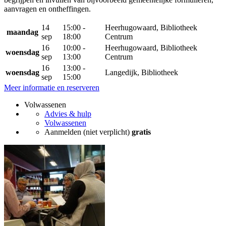
aanvragen en ontheffingen.
14
15:00 -
Heerhugowaard, Bibliotheek
maandag
sep
18:00
Centrum
16
10:00 -
Heerhugowaard, Bibliotheek
woensdag
sep
13:00
Centrum
16
13:00 -
woensdag
Langedijk, Bibliotheek
sep
15:00
Meer informatie en reserveren
Volwassenen
Advies & hulp
Volwassenen
Aanmelden (niet verplicht)
gratis