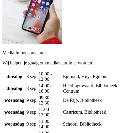
Media Inloopspreekuur
Wij helpen je graag om mediavaardig te worden!
10:00 -
dinsdag
8 sep
Egmond, Huys Egmont
12:00
14:00 -
Heerhugowaard, Bibliotheek
dinsdag
8 sep
16:00
Centrum
09:30 -
woensdag
9 sep
De Rijp, Bibliotheek
12:30
11:00 -
woensdag
9 sep
Castricum, Bibliotheek
12:00
13:00 -
woensdag
9 sep
Schoorl, Bibliotheek
14:00