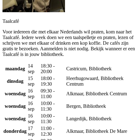
Taalcafé
Voor iedereen die met elkaar Nederlands wil praten, kom naar het
Taalcafé. Iedere week doen we een taalspelletje en praten, lezen of
schrijven we met elkaar of drinken een kop koffie. De cafés zijn
gratis te bezoeken. Aanmelden is niet nodig. Bekijk wanneer er een
Taalcafé is in jouw bibliotheek.
14
18:30 -
maandag
Castricum, Bibliotheek
sep
20:00
15
18:00 -
Heerhugowaard, Bibliotheek
dinsdag
sep
19:30
Centrum
16
09:30 -
woensdag
Alkmaar, Bibliotheek Centrum
sep
11:00
16
10:00 -
woensdag
Bergen, Bibliotheek
sep
11:30
16
10:00 -
woensdag
Langedijk, Bibliotheek
sep
11:30
17
11:00 -
donderdag
Alkmaar, Bibliotheek De Mare
sep
12:30