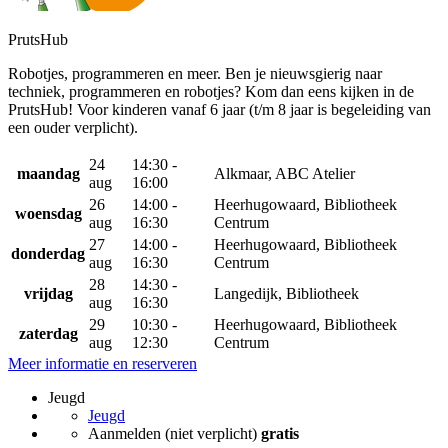
PrutsHub
Robotjes, programmeren en meer. Ben je nieuwsgierig naar
techniek, programmeren en robotjes? Kom dan eens kijken in de
PrutsHub! Voor kinderen vanaf 6 jaar (t/m 8 jaar is begeleiding van
een ouder verplicht).
24
14:30 -
maandag
Alkmaar, ABC Atelier
aug
16:00
26
14:00 -
Heerhugowaard, Bibliotheek
woensdag
aug
16:30
Centrum
27
14:00 -
Heerhugowaard, Bibliotheek
donderdag
aug
16:30
Centrum
28
14:30 -
vrijdag
Langedijk, Bibliotheek
aug
16:30
29
10:30 -
Heerhugowaard, Bibliotheek
zaterdag
aug
12:30
Centrum
Meer informatie en reserveren
Jeugd
Jeugd
Aanmelden (niet verplicht)
gratis