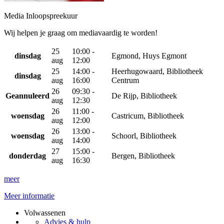
Media Inloopspreekuur
Wij helpen je graag om mediavaardig te worden!
25
10:00 -
dinsdag
Egmond, Huys Egmont
aug
12:00
25
14:00 -
Heerhugowaard, Bibliotheek
dinsdag
aug
16:00
Centrum
26
09:30 -
Geannuleerd
De Rijp, Bibliotheek
aug
12:30
26
11:00 -
woensdag
Castricum, Bibliotheek
aug
12:00
26
13:00 -
woensdag
Schoorl, Bibliotheek
aug
14:00
27
15:00 -
donderdag
Bergen, Bibliotheek
aug
16:30
meer
Meer informatie
Volwassenen
Advies & hulp