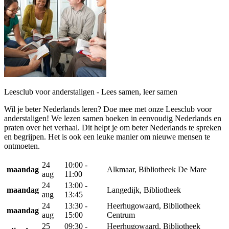
Leesclub voor anderstaligen - Lees samen, leer samen
Wil je beter Nederlands leren? Doe mee met onze Leesclub voor
anderstaligen! We lezen samen boeken in eenvoudig Nederlands en
praten over het verhaal. Dit helpt je om beter Nederlands te spreken
en begrijpen. Het is ook een leuke manier om nieuwe mensen te
ontmoeten.
24
10:00 -
maandag
Alkmaar, Bibliotheek De Mare
aug
11:00
24
13:00 -
maandag
Langedijk, Bibliotheek
aug
13:45
24
13:30 -
Heerhugowaard, Bibliotheek
maandag
aug
15:00
Centrum
25
09:30 -
Heerhugowaard, Bibliotheek