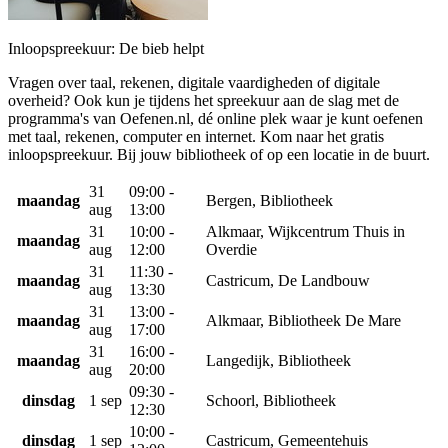
Inloopspreekuur: De bieb helpt
Vragen over taal, rekenen, digitale vaardigheden of digitale
overheid? Ook kun je tijdens het spreekuur aan de slag met de
programma's van Oefenen.nl, dé online plek waar je kunt oefenen
met taal, rekenen, computer en internet. Kom naar het gratis
inloopspreekuur. Bij jouw bibliotheek of op een locatie in de buurt.
31
09:00 -
maandag
Bergen, Bibliotheek
aug
13:00
31
10:00 -
Alkmaar, Wijkcentrum Thuis in
maandag
aug
12:00
Overdie
31
11:30 -
maandag
Castricum, De Landbouw
aug
13:30
31
13:00 -
maandag
Alkmaar, Bibliotheek De Mare
aug
17:00
31
16:00 -
maandag
Langedijk, Bibliotheek
aug
20:00
09:30 -
dinsdag
1 sep
Schoorl, Bibliotheek
12:30
10:00 -
dinsdag
1 sep
Castricum, Gemeentehuis