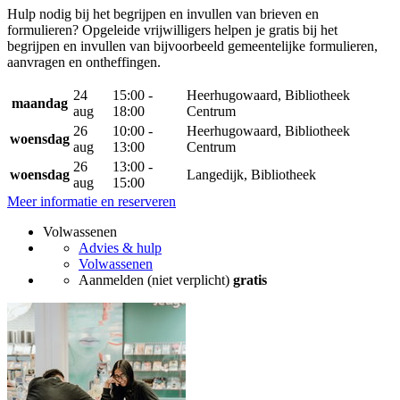
Hulp nodig bij het begrijpen en invullen van brieven en
formulieren? Opgeleide vrijwilligers helpen je gratis bij het
begrijpen en invullen van bijvoorbeeld gemeentelijke formulieren,
aanvragen en ontheffingen.
24
15:00 -
Heerhugowaard, Bibliotheek
maandag
aug
18:00
Centrum
26
10:00 -
Heerhugowaard, Bibliotheek
woensdag
aug
13:00
Centrum
26
13:00 -
woensdag
Langedijk, Bibliotheek
aug
15:00
Meer informatie en reserveren
Volwassenen
Advies & hulp
Volwassenen
Aanmelden (niet verplicht)
gratis