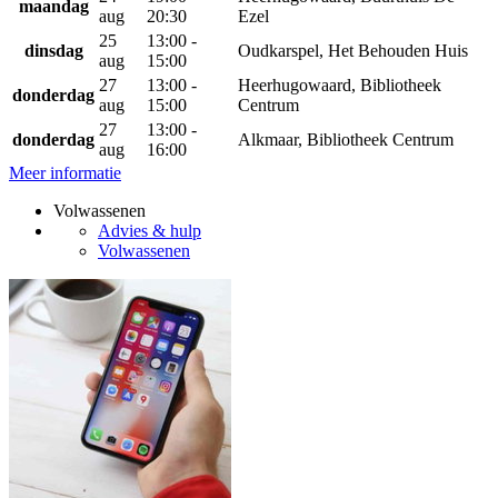
maandag
aug
20:30
Ezel
25
13:00 -
dinsdag
Oudkarspel, Het Behouden Huis
aug
15:00
27
13:00 -
Heerhugowaard, Bibliotheek
donderdag
aug
15:00
Centrum
27
13:00 -
donderdag
Alkmaar, Bibliotheek Centrum
aug
16:00
Meer informatie
Volwassenen
Advies & hulp
Volwassenen