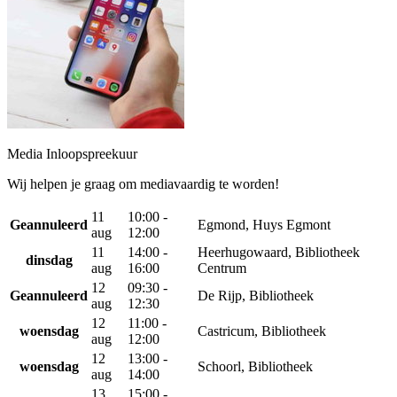
Media Inloopspreekuur
Wij helpen je graag om mediavaardig te worden!
11
10:00 -
Geannuleerd
Egmond, Huys Egmont
aug
12:00
11
14:00 -
Heerhugowaard, Bibliotheek
dinsdag
aug
16:00
Centrum
12
09:30 -
Geannuleerd
De Rijp, Bibliotheek
aug
12:30
12
11:00 -
woensdag
Castricum, Bibliotheek
aug
12:00
12
13:00 -
woensdag
Schoorl, Bibliotheek
aug
14:00
13
15:00 -