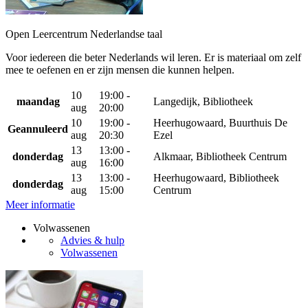
Open Leercentrum Nederlandse taal
Voor iedereen die beter Nederlands wil leren. Er is materiaal om zelf
mee te oefenen en er zijn mensen die kunnen helpen.
10
19:00 -
maandag
Langedijk, Bibliotheek
aug
20:00
10
19:00 -
Heerhugowaard, Buurthuis De
Geannuleerd
aug
20:30
Ezel
13
13:00 -
donderdag
Alkmaar, Bibliotheek Centrum
aug
16:00
13
13:00 -
Heerhugowaard, Bibliotheek
donderdag
aug
15:00
Centrum
Meer informatie
Volwassenen
Advies & hulp
Volwassenen