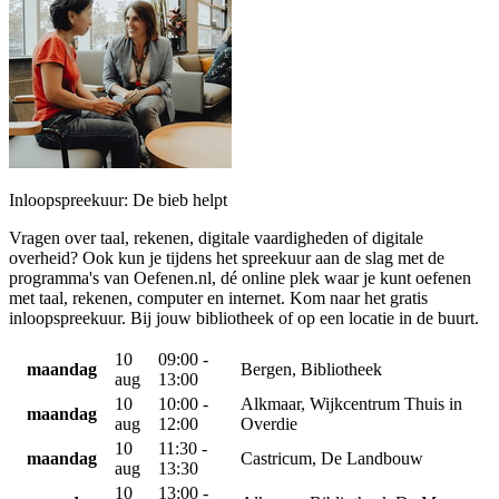
Inloopspreekuur: De bieb helpt
Vragen over taal, rekenen, digitale vaardigheden of digitale
overheid? Ook kun je tijdens het spreekuur aan de slag met de
programma's van Oefenen.nl, dé online plek waar je kunt oefenen
met taal, rekenen, computer en internet. Kom naar het gratis
inloopspreekuur. Bij jouw bibliotheek of op een locatie in de buurt.
10
09:00 -
maandag
Bergen, Bibliotheek
aug
13:00
10
10:00 -
Alkmaar, Wijkcentrum Thuis in
maandag
aug
12:00
Overdie
10
11:30 -
maandag
Castricum, De Landbouw
aug
13:30
10
13:00 -