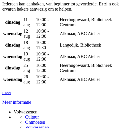
Iedereen kan aanhaken, van beginner tot gevorderde. Er zijn ook
ervaren hakers aanwezig om te helpen.
11
10:00 -
Heerhugowaard, Bibliotheek
dinsdag
aug
12:00
Centrum
12
10:30 -
woensdag
Alkmaar, ABC Atelier
aug
12:00
18
10:00 -
dinsdag
Langedijk, Bibliotheek
aug
11:30
19
10:30 -
woensdag
Alkmaar, ABC Atelier
aug
12:00
25
10:00 -
Heerhugowaard, Bibliotheek
dinsdag
aug
12:00
Centrum
26
10:30 -
woensdag
Alkmaar, ABC Atelier
aug
12:00
meer
Meer informatie
Volwassenen
Cultuur
Ontmoeten
Volwassenen