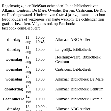
Regelmatig zijn er BiebStart ochtenden! In de bibliotheek van
Alkmaar Centrum, De Mare, Overdie, Bergen, Castricum, De Rijp
en Heerhugowaard. Kinderen van 0 t/m 4 jaar zijn samen met hun
(groot)ouders of verzorgers van harte welkom. De ochtenden zijn
gratis te bezoeken. Volg ons ook op Facebook:
facebook.com/BiebStart.
11
10:00 -
dinsdag
Alkmaar, ABC Atelier
aug
10:45
11
dinsdag
10:00
Langedijk, Bibliotheek
aug
12
Heerhugowaard, Bibliotheek
woensdag
10:00
aug
Centrum
12
woensdag
10:00
Castricum, Bibliotheek
aug
12
woensdag
10:00
Alkmaar, Bibliotheek De Mare
aug
13
donderdag
10:00
Alkmaar, Bibliotheek Centrum
aug
14
Geannuleerd
10:00
Alkmaar, Bibliotheek Overdie
aug
18
10:00 -
dinsdag
Alkmaar, ABC Atelier