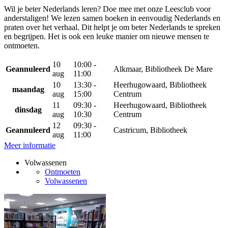
Wil je beter Nederlands leren? Doe mee met onze Leesclub voor
anderstaligen! We lezen samen boeken in eenvoudig Nederlands en
praten over het verhaal. Dit helpt je om beter Nederlands te spreken
en begrijpen. Het is ook een leuke manier om nieuwe mensen te
ontmoeten.
10
10:00 -
Geannuleerd
Alkmaar, Bibliotheek De Mare
aug
11:00
10
13:30 -
Heerhugowaard, Bibliotheek
maandag
aug
15:00
Centrum
11
09:30 -
Heerhugowaard, Bibliotheek
dinsdag
aug
10:30
Centrum
12
09:30 -
Geannuleerd
Castricum, Bibliotheek
aug
11:00
Meer informatie
Volwassenen
Ontmoeten
Volwassenen