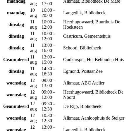
maandag
Alkmaar, Bibliotheek De Mare
aug
17:00
10
16:00 -
maandag
Langedijk, Bibliotheek
aug
20:00
11
10:00 -
Heerhugowaard, Buurthuis De
dinsdag
aug
12:00
Hoeksteen
11
10:00 -
dinsdag
Castricum, Gemeentehuis
aug
12:00
11
13:00 -
dinsdag
Schoorl, Bibliotheek
aug
16:00
11
13:00 -
Geannuleerd
Oudkarspel, Het Behouden Huis
aug
15:00
11
14:30 -
dinsdag
Egmond, PostaanZee
aug
16:30
12
09:00 -
woensdag
Alkmaar, ABC Atelier
aug
13:00
12
09:00 -
Heerhugowaard, Bibliotheek De
woensdag
aug
12:00
Noord
12
09:30 -
Geannuleerd
De Rijp, Bibliotheek
aug
12:30
12
10:30 -
woensdag
Alkmaar, Aanloophuis de Steiger
aug
12:30
12
13:00 -
woensdag
Langedijk, Bibliotheek