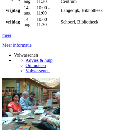
aug
11:30
Centrum
14
10:00 -
vrijdag
Langedijk, Bibliotheek
aug
11:00
14
10:00 -
vrijdag
Schoorl, Bibliotheek
aug
11:30
meer
Meer informatie
Volwassenen
Advies & hulp
Ontmoeten
Volwassenen