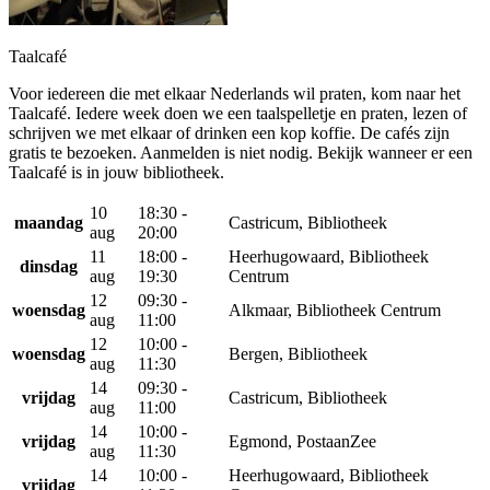
Taalcafé
Voor iedereen die met elkaar Nederlands wil praten, kom naar het
Taalcafé. Iedere week doen we een taalspelletje en praten, lezen of
schrijven we met elkaar of drinken een kop koffie. De cafés zijn
gratis te bezoeken. Aanmelden is niet nodig. Bekijk wanneer er een
Taalcafé is in jouw bibliotheek.
10
18:30 -
maandag
Castricum, Bibliotheek
aug
20:00
11
18:00 -
Heerhugowaard, Bibliotheek
dinsdag
aug
19:30
Centrum
12
09:30 -
woensdag
Alkmaar, Bibliotheek Centrum
aug
11:00
12
10:00 -
woensdag
Bergen, Bibliotheek
aug
11:30
14
09:30 -
vrijdag
Castricum, Bibliotheek
aug
11:00
14
10:00 -
vrijdag
Egmond, PostaanZee
aug
11:30
14
10:00 -
Heerhugowaard, Bibliotheek
vrijdag