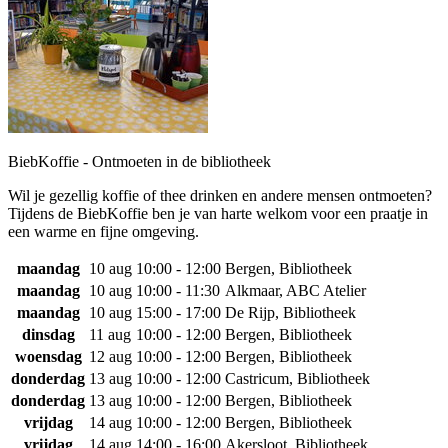
BiebKoffie - Ontmoeten in de bibliotheek
Wil je gezellig koffie of thee drinken en andere mensen ontmoeten?
Tijdens de BiebKoffie ben je van harte welkom voor een praatje in
een warme en fijne omgeving.
maandag
10 aug
10:00 - 12:00
Bergen, Bibliotheek
maandag
10 aug
10:00 - 11:30
Alkmaar, ABC Atelier
maandag
10 aug
15:00 - 17:00
De Rijp, Bibliotheek
dinsdag
11 aug
10:00 - 12:00
Bergen, Bibliotheek
woensdag
12 aug
10:00 - 12:00
Bergen, Bibliotheek
donderdag
13 aug
10:00 - 12:00
Castricum, Bibliotheek
donderdag
13 aug
10:00 - 12:00
Bergen, Bibliotheek
vrijdag
14 aug
10:00 - 12:00
Bergen, Bibliotheek
vrijdag
14 aug
14:00 - 16:00
Akersloot, Bibliotheek