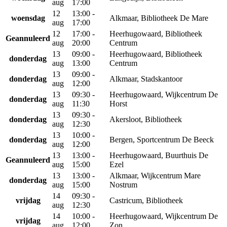
aug
17:00
12
13:00 -
woensdag
Alkmaar, Bibliotheek De Mare
aug
17:00
12
17:00 -
Heerhugowaard, Bibliotheek
Geannuleerd
aug
20:00
Centrum
13
09:00 -
Heerhugowaard, Bibliotheek
donderdag
aug
13:00
Centrum
13
09:00 -
donderdag
Alkmaar, Stadskantoor
aug
12:00
13
09:30 -
Heerhugowaard, Wijkcentrum De
donderdag
aug
11:30
Horst
13
09:30 -
donderdag
Akersloot, Bibliotheek
aug
12:30
13
10:00 -
donderdag
Bergen, Sportcentrum De Beeck
aug
12:00
13
13:00 -
Heerhugowaard, Buurthuis De
Geannuleerd
aug
15:00
Ezel
13
13:00 -
Alkmaar, Wijkcentrum Mare
donderdag
aug
15:00
Nostrum
14
09:30 -
vrijdag
Castricum, Bibliotheek
aug
12:30
14
10:00 -
Heerhugowaard, Wijkcentrum De
vrijdag
aug
12:00
Zon