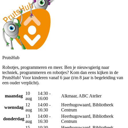
PrutsHub
Robotjes, programmeren en meer. Ben je nieuwsgierig naar
techniek, programmeren en robotjes? Kom dan eens kijken in de
PrutsHub! Voor kinderen vanaf 6 jaar (t/m 8 jaar is begeleiding van
een ouder verplicht).
10
14:30 -
maandag
Alkmaar, ABC Atelier
aug
16:00
12
14:00 -
Heerhugowaard, Bibliotheek
woensdag
aug
16:30
Centrum
13
14:00 -
Heerhugowaard, Bibliotheek
donderdag
aug
16:30
Centrum
15
10:30 -
Heerhugowaard, Bibliotheek