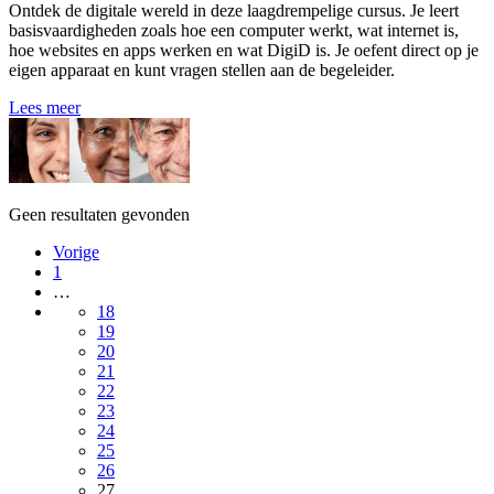
Ontdek de digitale wereld in deze laagdrempelige cursus. Je leert
basisvaardigheden zoals hoe een computer werkt, wat internet is,
hoe websites en apps werken en wat DigiD is. Je oefent direct op je
eigen apparaat en kunt vragen stellen aan de begeleider.
Lees meer
Geen resultaten gevonden
Vorige
1
…
18
19
20
21
22
23
24
25
26
27