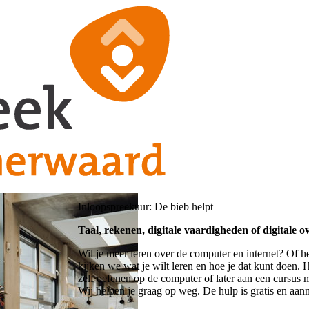
Inloopspreekuur: De bieb helpt
Taal, rekenen, digitale vaardigheden of digitale o
Wil je meer leren over de computer en internet? Of h
kijken we wat je wilt leren en hoe je dat kunt doen.
zelf oefenen op de computer of later aan een cursus 
Wij helpen je graag op weg. De hulp is gratis en aanm