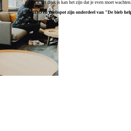
Als het druk is kan het zijn dat je even moet wachte
IDO en Biebspot zijn onderdeel van "De bieb hel