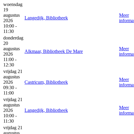
woensdag
19
augustus
Meer
Langedijk, Bibliotheek
2026
informa
10:00 -
11:30
donderdag
20
augustus
Meer
Alkmaar, Bibliotheek De Mare
2026
informa
11:00 -
12:30
vrijdag 21
augustus
Meer
2026
Castricum, Bibliotheek
informa
09:30 -
11:00
vrijdag 21
augustus
Meer
2026
Langedijk, Bibliotheek
informa
10:00 -
11:30
vrijdag 21
augustus