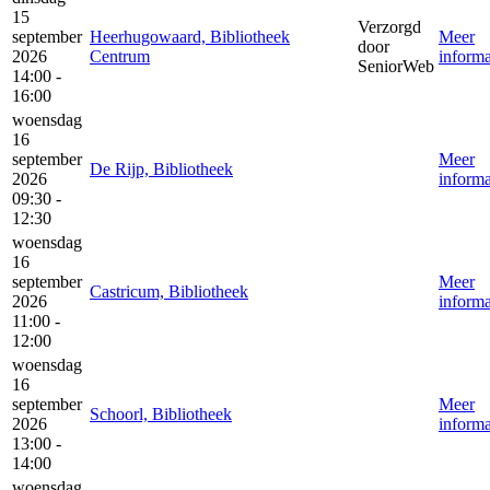
15
Verzorgd
september
Heerhugowaard, Bibliotheek
Meer
door
2026
Centrum
informa
SeniorWeb
14:00 -
16:00
woensdag
16
september
Meer
De Rijp, Bibliotheek
2026
informa
09:30 -
12:30
woensdag
16
september
Meer
Castricum, Bibliotheek
2026
informa
11:00 -
12:00
woensdag
16
september
Meer
Schoorl, Bibliotheek
2026
informa
13:00 -
14:00
woensdag