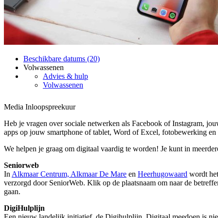
Beschikbare datums (20)
Volwassenen
Advies & hulp
Volwassenen
Media Inloopspreekuur
Heb je vragen over sociale netwerken als Facebook of Instagram, jouw
apps op jouw smartphone of tablet, Word of Excel, fotobewerking en 
We helpen je graag om digitaal vaardig te worden! Je kunt in meerde
Seniorweb
In
Alkmaar Centrum, Alkmaar De Mare
en
Heerhugowaard
wordt het
verzorgd door SeniorWeb. Klik op de plaatsnaam om naar de betreff
gaan.
DigiHulplijn
Een nieuw landelijk initiatief, de Digihulplijn. Digitaal meedoen is ni