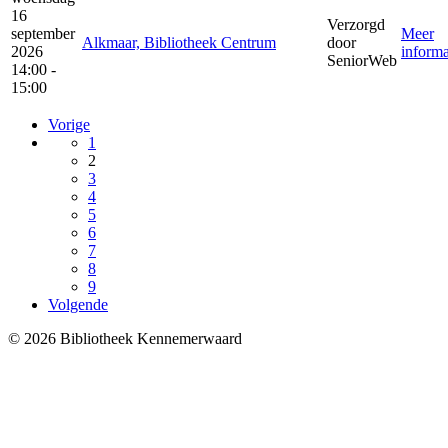
16
Verzorgd
september
Meer
Alkmaar, Bibliotheek Centrum
door
2026
informa
SeniorWeb
14:00 -
15:00
Vorige
1
2
3
4
5
6
7
8
9
Volgende
© 2026 Bibliotheek Kennemerwaard