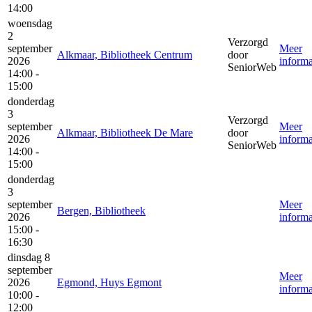
14:00
woensdag
2
Verzorgd
september
Meer
Alkmaar, Bibliotheek Centrum
door
2026
informa
SeniorWeb
14:00 -
15:00
donderdag
3
Verzorgd
september
Meer
Alkmaar, Bibliotheek De Mare
door
2026
informa
SeniorWeb
14:00 -
15:00
donderdag
3
september
Meer
Bergen, Bibliotheek
2026
informa
15:00 -
16:30
dinsdag 8
september
Meer
2026
Egmond, Huys Egmont
informa
10:00 -
12:00