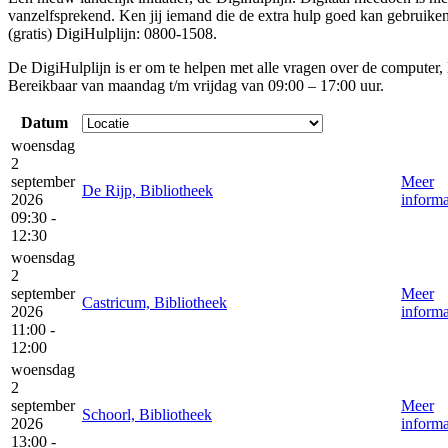
vanzelfsprekend. Ken jij iemand die de extra hulp goed kan gebruik
(gratis) DigiHulplijn: 0800-1508.
De DigiHulplijn is er om te helpen met alle vragen over de computer, 
Bereikbaar van maandag t/m vrijdag van 09:00 – 17:00 uur.
Datum
woensdag
2
september
Meer
De Rijp, Bibliotheek
2026
informa
09:30 -
12:30
woensdag
2
september
Meer
Castricum, Bibliotheek
2026
informa
11:00 -
12:00
woensdag
2
september
Meer
Schoorl, Bibliotheek
2026
informa
13:00 -