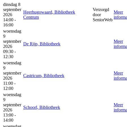
dinsdag 8
september
Verzorgd
Heerhugowaard, Bibliotheek
Meer
2026
door
Centrum
informa
14:00 -
SeniorWeb
16:00
woensdag
9
september
Meer
De Rijp, Bibliotheek
2026
informa
09:30 -
12:30
woensdag
9
september
Meer
Castricum, Bibliotheek
2026
informa
11:00 -
12:00
woensdag
9
september
Meer
Schoorl, Bibliotheek
2026
informa
13:00 -
14:00
woensdag