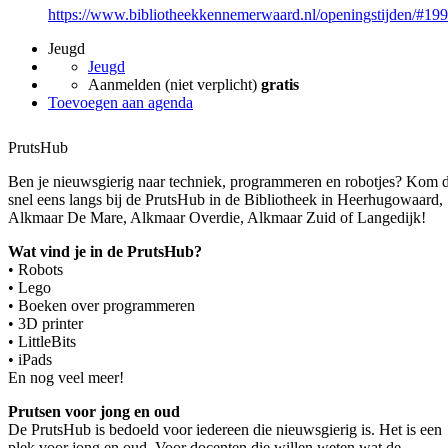
https://www.bibliotheekkennemerwaard.nl/openingstijden/#19
Jeugd
Jeugd
Aanmelden (niet verplicht)
gratis
Toevoegen aan agenda
PrutsHub
Ben je nieuwsgierig naar techniek, programmeren en robotjes? Kom 
snel eens langs bij de PrutsHub in de Bibliotheek in Heerhugowaard,
Alkmaar De Mare, Alkmaar Overdie, Alkmaar Zuid of Langedijk!
Wat vind je in de PrutsHub?
• Robots
• Lego
• Boeken over programmeren
• 3D printer
• LittleBits
• iPads
En nog veel meer!
Prutsen voor jong en oud
De PrutsHub is bedoeld voor iedereen die nieuwsgierig is. Het is een
plek voor jong en oud. Voor docenten die willen weten wat de