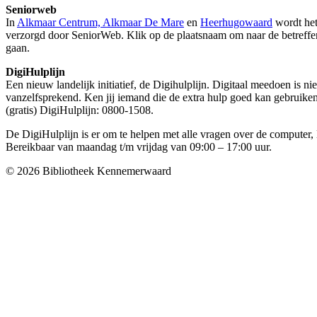
Seniorweb
In
Alkmaar Centrum, Alkmaar De Mare
en
Heerhugowaard
wordt het
verzorgd door SeniorWeb. Klik op de plaatsnaam om naar de betreff
gaan.
DigiHulplijn
Een nieuw landelijk initiatief, de Digihulplijn. Digitaal meedoen is ni
vanzelfsprekend. Ken jij iemand die de extra hulp goed kan gebruik
(gratis) DigiHulplijn: 0800-1508.
De DigiHulplijn is er om te helpen met alle vragen over de computer, 
Bereikbaar van maandag t/m vrijdag van 09:00 – 17:00 uur.
© 2026 Bibliotheek Kennemerwaard