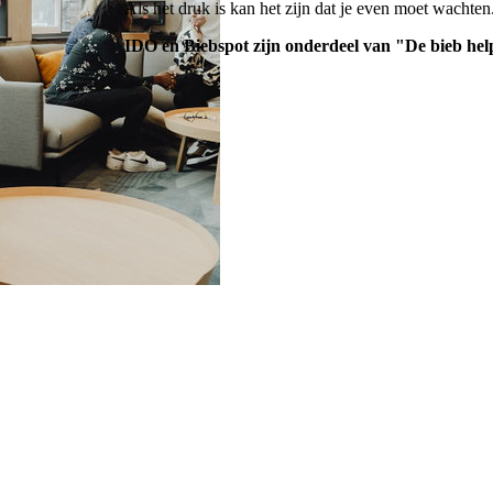
Als het druk is kan het zijn dat je even moet wachte
IDO en Biebspot zijn onderdeel van "De bieb hel