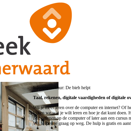
Inloopspreekuur: De bieb helpt
Taal, rekenen, digitale vaardigheden of digitale o
Wil je meer leren over de computer en internet? Of h
kijken we wat je wilt leren en hoe je dat kunt doen.
zelf oefenen op de computer of later aan een cursus 
Wij helpen je graag op weg. De hulp is gratis en aanm