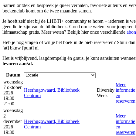
Samen ontdek en bespreek je queer verhalen, favoriete auteurs en ver
boekenclub komt om de twee maanden samen.
Je hoeft zelf niet bij de LHBTI+ community te horen – iedereen is w
geen lid te zijn van de bibliotheek. Goed om te weten: voor jongeren t
lidmaatschap gratis. Meer weten? Bekijk hier onze verschillende
abon
Heb je nog vragen of wil je het boek in de bieb reserveren? Stuur da
[at] bknw [punt] nl
Het is vrijblijvend, laagdrempelig én gratis, je kunt aansluiten wanneer
tevoren aan/af.
Datum
woensdag
Meer
7 oktober
Heerhugowaard, Bibliotheek
Diversity
informatie
2026
Centrum
Week
en
19:30 -
reserveren
21:00
woensdag
2
Meer
december
Heerhugowaard, Bibliotheek
informatie
2026
Centrum
en
19:30 -
reserveren