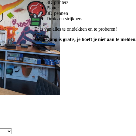
3D-printers
Plotter
3D-pennen
Druk- en strijkpers
Er is van alles te ontdekken en te proberen!
De toegang is gratis, je hoeft je niet aan te melden