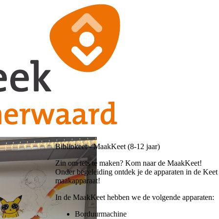
Bibliokeet - MaakKeet (8-12 jaar)
Zin om iets te maken? Kom naar de MaakKeet!
Onder begeleiding ontdek je de apparaten in de Keet
maakapparaat!
In de MaakKeet hebben we de volgende apparaten:
Borduurmachine