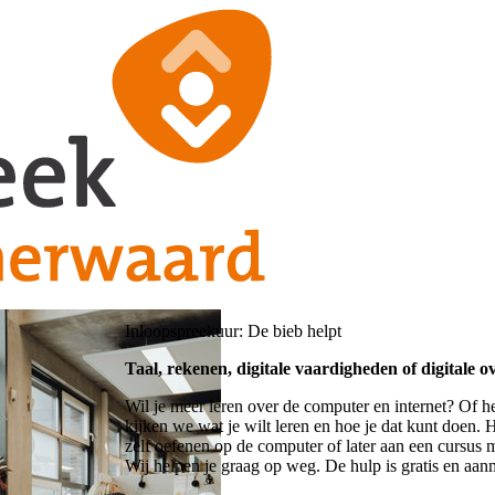
Inloopspreekuur: De bieb helpt
Taal, rekenen, digitale vaardigheden of digitale o
Wil je meer leren over de computer en internet? Of h
kijken we wat je wilt leren en hoe je dat kunt doen.
zelf oefenen op de computer of later aan een cursus 
Wij helpen je graag op weg. De hulp is gratis en aanm