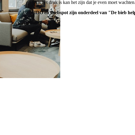
Als het druk is kan het zijn dat je even moet wachte
IDO en Biebspot zijn onderdeel van "De bieb hel