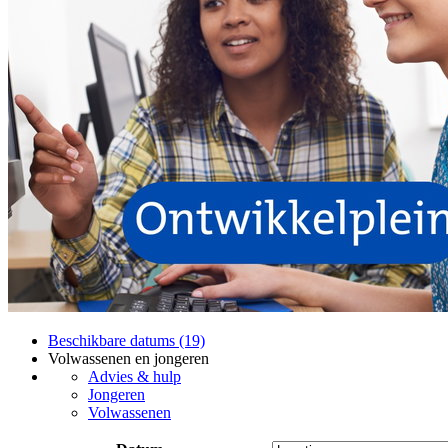
Beschikbare datums (19)
Volwassenen en jongeren
Advies & hulp
Jongeren
Volwassenen