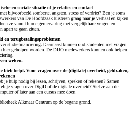
he en sociale situatie of je relaties en contact
 met bijvoorbeeld somberte, angsten, stress of verdriet? Ben je soms
werkers van De Hoofdzaak luisteren graag naar je verhaal en kijken
oen ze vanuit hun eigen ervaring met vergelijkbare vragen en
 apart te gaan zitten.
ld en terugbetalingsproblemen
r studiefinanciering. Daarnaast kunnen oud-studenten met vragen
emen hier geholpen worden. De DUO medewerkers kunnen ook helpen
ciering.
even weken.
bieb helpt. Voor vragen over de (digitale) overheid, geldzaken,
 rekenen
eb je hulp nodig bij lezen, schrijven, spreken of rekenen? Samen
Heb je vragen over DigiD of de digitale overheid? Stel ze aan de
omputer of later aan een cursus mee doen.
Bibliotheek Alkmaar Centrum op de begane grond.