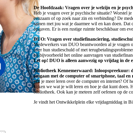
De Hoofdzaak: Vragen over je welzijn en je psychisc
Heb je vragen over je psychische situatie? Worstel je
eenzaam of op zoek naar zin en verbinding? De mede
samen met jou wat je daarmee wil en kan doen. Dat d
opgaven. Er is een rustige ruimte beschikbaar om even
DUO: Vragen over studiefinanciering, studieschu
Medewerkers van DUO beantwoorden al je vragen ove
over hun studieschuld of met terugbetalingsprobl
bij bijvoorbeeld het online aanvragen van studiefinan
Let op! DUO is alleen aanwezig op vrijdag in de 
Bibliotheek Kennemerwaard: Inloopspreekuur: de 
omgaan met de computer of smartphone, taal en
Wil je meer leren over de computer en internet? Of h
kijken we wat je wilt leren en hoe je dat kunt doen. 
bibliotheek. Ook kan je meteen zelf oefenen op de c
Je vindt het Ontwikkelplein elke vrijdagmiddag in 