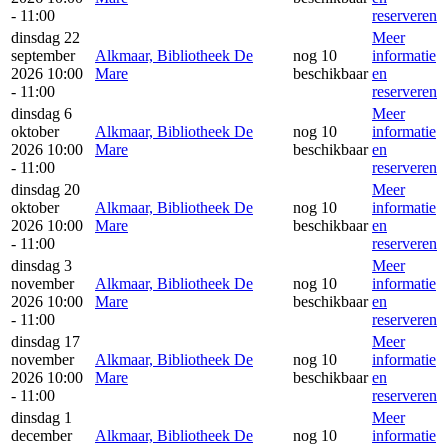
- 11:00
reserveren
dinsdag 22
Meer
september
Alkmaar, Bibliotheek De
nog 10
informatie
2026 10:00
Mare
beschikbaar
en
- 11:00
reserveren
dinsdag 6
Meer
oktober
Alkmaar, Bibliotheek De
nog 10
informatie
2026 10:00
Mare
beschikbaar
en
- 11:00
reserveren
dinsdag 20
Meer
oktober
Alkmaar, Bibliotheek De
nog 10
informatie
2026 10:00
Mare
beschikbaar
en
- 11:00
reserveren
dinsdag 3
Meer
november
Alkmaar, Bibliotheek De
nog 10
informatie
2026 10:00
Mare
beschikbaar
en
- 11:00
reserveren
dinsdag 17
Meer
november
Alkmaar, Bibliotheek De
nog 10
informatie
2026 10:00
Mare
beschikbaar
en
- 11:00
reserveren
dinsdag 1
Meer
december
Alkmaar, Bibliotheek De
nog 10
informatie