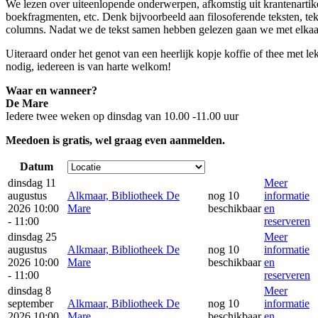
We lezen over uiteenlopende onderwerpen, afkomstig uit krantenartike
boekfragmenten, etc. Denk bijvoorbeeld aan filosoferende teksten, tekst
columns. Nadat we de tekst samen hebben gelezen gaan we met elkaar
Uiteraard onder het genot van een heerlijk kopje koffie of thee met le
nodig, iedereen is van harte welkom!
Waar en wanneer?
De Mare
Iedere twee weken op dinsdag van 10.00 -11.00 uur
Meedoen is gratis, wel graag even aanmelden.
Datum
dinsdag 11
Meer
augustus
Alkmaar, Bibliotheek De
nog 10
informatie
2026 10:00
Mare
beschikbaar
en
- 11:00
reserveren
dinsdag 25
Meer
augustus
Alkmaar, Bibliotheek De
nog 10
informatie
2026 10:00
Mare
beschikbaar
en
- 11:00
reserveren
dinsdag 8
Meer
september
Alkmaar, Bibliotheek De
nog 10
informatie
2026 10:00
Mare
beschikbaar
en