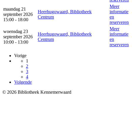
Meer
maandag 21
Heerhugowaard, Bibliotheek
informatie
september 2026
Centrum
en
15:00 - 18:00
reserveren
Meer
woensdag 23
Heerhugowaard, Bibliotheek
informatie
september 2026
Centrum
en
10:00 - 13:00
reserveren
Vorige
1
2
3
4
Volgende
© 2026 Bibliotheek Kennemerwaard